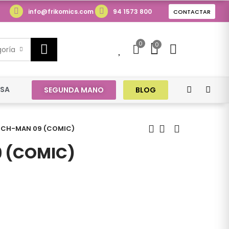
info@frikomics.com
94 1573 800
CONTACTAR
0
0
0
goría
ESA
SEGUNDA MANO
BLOG
NCH-MAN 09 (COMIC)
 (COMIC)