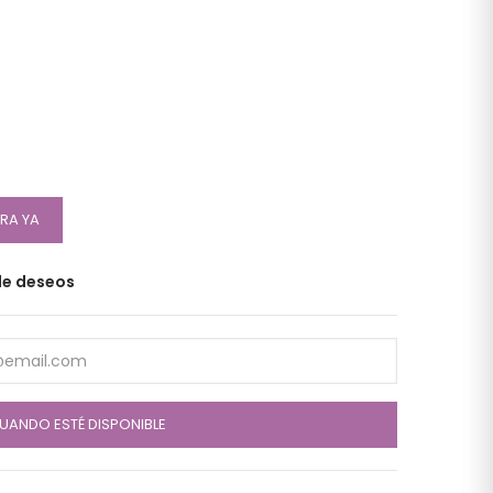
RA YA
 de deseos
UANDO ESTÉ DISPONIBLE