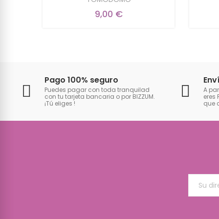
9,00 €
Pago 100% seguro
Env
Puedes pagar con toda tranquilad
A par
con tu tarjeta bancaria o por BIZZUM.
eres 
¡Tú eliges
!
que 