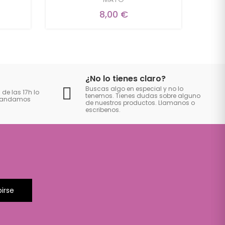
8,00 €
¿No lo tienes claro?
Buscas algo en especial y no lo
 de las 17h lo
tenemos. Tienes dudas sobre alguno
 mandamos
de nuestros productos. Llamanos o
escribenos.
birse