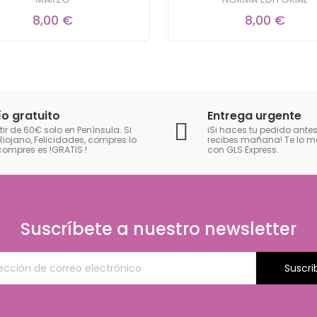
8,00 €
8,00 €
ío gratuito
Entrega urgente
tir de 60€ solo en Península. Si
iSi haces tu pedido antes
Riojano, Felicidades, compres lo
recibes mañana! Te lo
compres es !GRATIS
!
con GLS Express.
Suscríbete a nuestro newsletter
Suscri