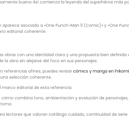
isamente bueno Así comienza la leyenda del superhéroe más pod
én aparece asociado a «One Punch-Man 11 (Comic)» y «One Punc
exto editorial coherente.
las obras con una identidad clara y una propuesta bien definida
 la obra sin alejarse del foco en sus personajes.
on referencias afines, puedes revisar
cómics y manga en Frikom
 una selección coherente.
el marco editorial de esta referencia.
r cómo combina tono, ambientación y evolución de personajes, 
 tomo.
ra lectores que valoran catálogo cuidado, continuidad de serie