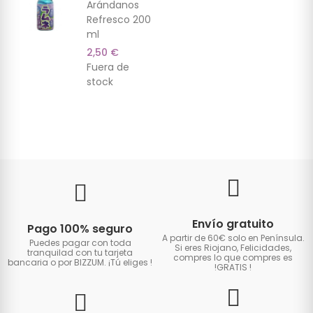
Arándanos
Refresco 200
ml
2,50 €
Fuera de
stock
Envío gratuito
Pago 100% seguro
A partir de 60€ solo en Península.
Puedes pagar con toda
Si eres Riojano, Felicidades,
tranquilad con tu tarjeta
compres lo que compres es
bancaria o por BIZZUM. ¡Tú eliges
!
!GRATIS
!