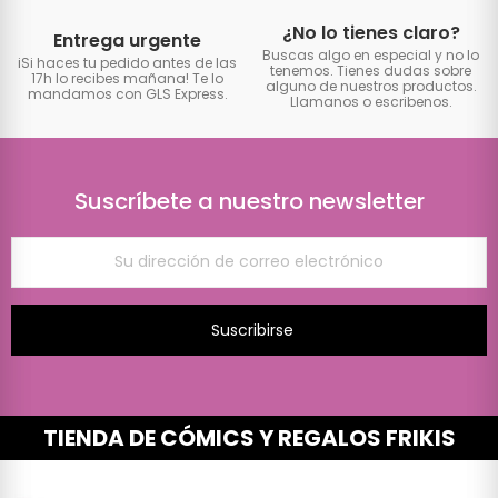
¿No lo tienes claro?
Entrega urgente
Buscas algo en especial y no lo
iSi haces tu pedido antes de las
tenemos. Tienes dudas sobre
17h lo recibes mañana! Te lo
alguno de nuestros productos.
mandamos con GLS Express.
Llamanos o escribenos.
Suscríbete a nuestro newsletter
Suscribirse
TIENDA DE CÓMICS Y REGALOS FRIKIS