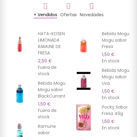
+ Vendidos
Ofertas
Novedades
(9)
(3)
(7)
(13)
(2)
(7)
HATA-KOSEN
Bebida Mogu
LIMONADA
Mogu sabor
RAMUNE DE
Fresa
FRESA
1,50 €
2,50 €
En stock
Fuera de
Bebida Mogu
stock
Mogu sabor
Bebida Mogu
Uva
Mogu sabor
1,50 €
BlackCurrant
En stock
1,50 €
Pocky Sabor
Fuera de
Fresa 49g
stock
1,50 €
Ramune
En stock
sabor