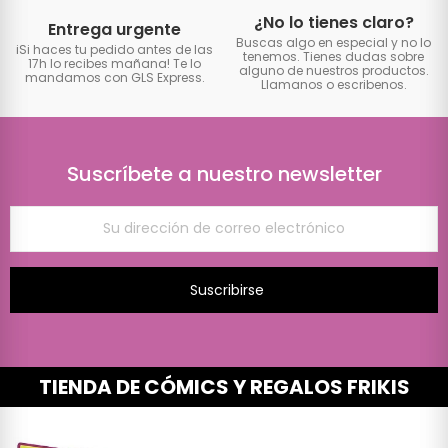
¿No lo tienes claro?
Entrega urgente
Buscas algo en especial y no lo
iSi haces tu pedido antes de las
tenemos. Tienes dudas sobre
17h lo recibes mañana! Te lo
alguno de nuestros productos.
mandamos con GLS Express.
Llamanos o escribenos.
Suscríbete a nuestro newsletter
Suscribirse
TIENDA DE CÓMICS Y REGALOS FRIKIS