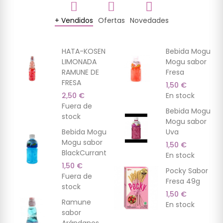
+ Vendidos
Ofertas
Novedades
(9)
(3)
(7)
(13)
(2)
(7)
HATA-KOSEN
Bebida Mogu
LIMONADA
Mogu sabor
RAMUNE DE
Fresa
FRESA
1,50 €
2,50 €
En stock
Fuera de
Bebida Mogu
stock
Mogu sabor
Bebida Mogu
Uva
Mogu sabor
1,50 €
BlackCurrant
En stock
1,50 €
Pocky Sabor
Fuera de
Fresa 49g
stock
1,50 €
Ramune
En stock
sabor