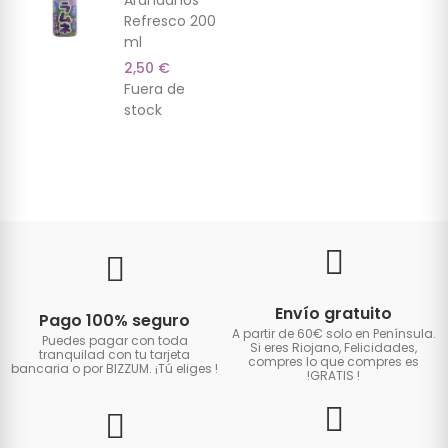
Arándanos
Refresco 200
ml
2,50 €
Fuera de
stock
Envío gratuito
Pago 100% seguro
A partir de 60€ solo en Península.
Puedes pagar con toda
Si eres Riojano, Felicidades,
tranquilad con tu tarjeta
compres lo que compres es
bancaria o por BIZZUM. ¡Tú eliges
!
!GRATIS
!