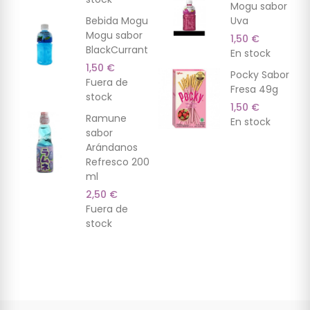
Mogu sabor
Bebida Mogu
Uva
Mogu sabor
1,50 €
BlackCurrant
En stock
1,50 €
Pocky Sabor
Fuera de
Fresa 49g
stock
1,50 €
Ramune
En stock
sabor
Arándanos
Refresco 200
ml
2,50 €
Fuera de
stock