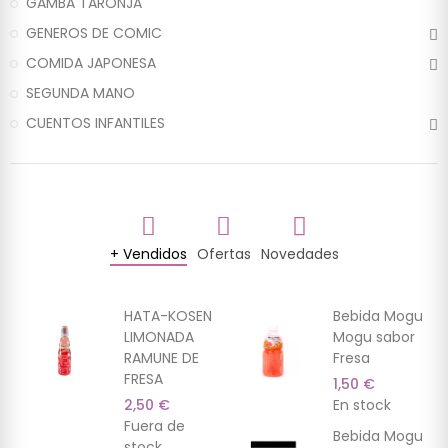
GAMBA TARONJA
GENEROS DE COMIC
COMIDA JAPONESA
SEGUNDA MANO
CUENTOS INFANTILES
+ Vendidos
Ofertas
Novedades
(9)
(3)
(7)
(13)
(2)
(7)
HATA-KOSEN
Bebida Mogu
LIMONADA
Mogu sabor
RAMUNE DE
Fresa
FRESA
1,50 €
2,50 €
En stock
Fuera de
Bebida Mogu
stock