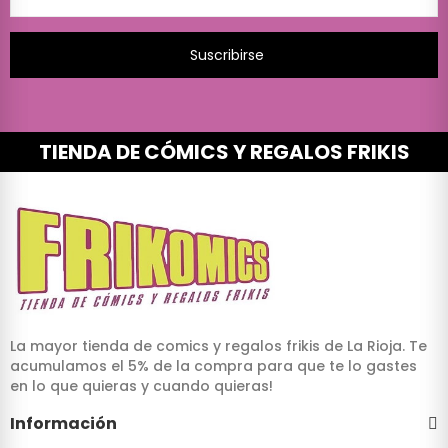
Suscribirse
TIENDA DE CÓMICS Y REGALOS FRIKIS
La mayor tienda de comics y regalos frikis de La Rioja. Te
acumulamos el 5% de la compra para que te lo gastes
en lo que quieras y cuando quieras!
Información