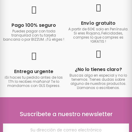
Envío gratuito
Pago 100% seguro
A partir de 60€ solo en Península.
Puedes pagar con toda
Si eres Riojano, Felicidades,
tranquilad con tu tarjeta
compres lo que compres es
bancaria o por BIZZUM. ¡Tú eliges
!
!GRATIS
!
¿No lo tienes claro?
Entrega urgente
Buscas algo en especial y no lo
iSi haces tu pedido antes de las
tenemos. Tienes dudas sobre
17h lo recibes mañana! Te lo
alguno de nuestros productos.
mandamos con GLS Express.
Llamanos o escribenos.
Suscríbete a nuestro newsletter