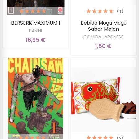
(1)
(4)
BERSERK MAXIMUM 1
Bebida Mogu Mogu
Sabor Melón
PANINI
COMIDA JAPONESA
16,95 €
1,50 €
(5)
(5)