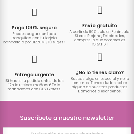
Envío gratuito
Pago 100% seguro
A partir de 60€ solo en Península.
Puedes pagar con toda
Si eres Riojano, Felicidades,
tranquilad con tu tarjeta
compres lo que compres es
bancaria o por BIZZUM. ¡Tú eliges
!
!GRATIS
!
¿No lo tienes claro?
Entrega urgente
Buscas algo en especial y no lo
iSi haces tu pedido antes de las
tenemos. Tienes dudas sobre
17h lo recibes mañana! Te lo
alguno de nuestros productos.
mandamos con GLS Express.
Llamanos o escribenos.
Suscríbete a nuestro newsletter