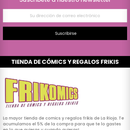
Suscribirse
TIENDA DE CÓMICS Y REGALOS FRIKIS
La mayor tienda de comics y regalos frikis de La Rioja. Te
acumulamos el 5% de la compra para que te lo gastes
en lo que quieras y cuando quieras!