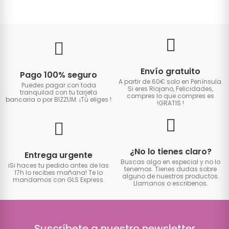
Envío gratuito
Pago 100% seguro
A partir de 60€ solo en Península.
Puedes pagar con toda
Si eres Riojano, Felicidades,
tranquilad con tu tarjeta
compres lo que compres es
bancaria o por BIZZUM. ¡Tú eliges
!
!GRATIS
!
¿No lo tienes claro?
Entrega urgente
Buscas algo en especial y no lo
iSi haces tu pedido antes de las
tenemos. Tienes dudas sobre
17h lo recibes mañana! Te lo
alguno de nuestros productos.
mandamos con GLS Express.
Llamanos o escribenos.
Suscríbete a nuestro newsletter