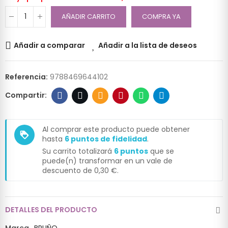
AÑADIR CARRITO
COMPRA YA
Añadir a comparar
Añadir a la lista de deseos
Referencia:
9788469644102
Al comprar este producto puede obtener
loyalty
hasta
6
puntos de fidelidad
.
Su carrito totalizará
6
puntos
que se
puede(n) transformar en un vale de
descuento de
0,30 €
.
DETALLES DEL PRODUCTO
Marca
BRUÑO