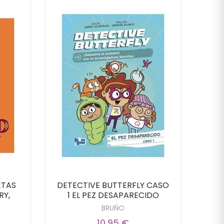
ETAS
DETECTIVE BUTTERFLY CASO
DET
RY,
1 EL PEZ DESAPARECIDO
2 E
BRUÑO
10,95 €