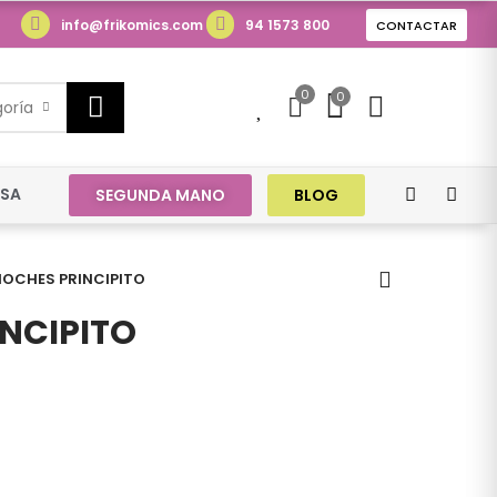
info@frikomics.com
94 1573 800
CONTACTAR
0
0
0
goría
ESA
SEGUNDA MANO
BLOG
NOCHES PRINCIPITO
NCIPITO