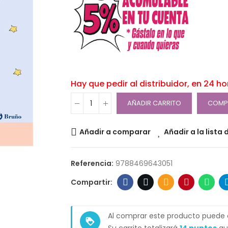
Hay que pedir al distribuidor, en 24 h
AÑADIR CARRITO
COMP
Añadir a comparar
Añadir a la lista
Referencia:
9788469643051
Al comprar este producto puede
loyalty