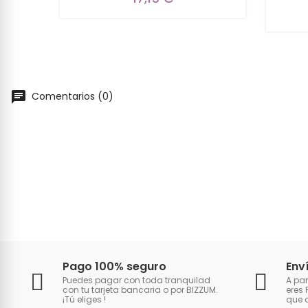
Comentarios (0)
Pago 100% seguro
Env
Puedes pagar con toda tranquilad
A par
con tu tarjeta bancaria o por BIZZUM.
eres 
¡Tú eliges
!
que 