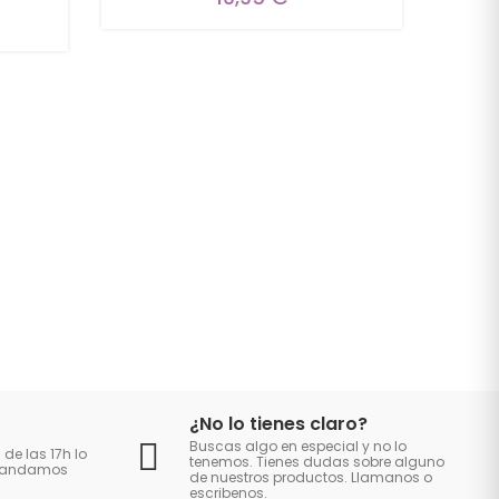
¿No lo tienes claro?
Buscas algo en especial y no lo
 de las 17h lo
tenemos. Tienes dudas sobre alguno
 mandamos
de nuestros productos. Llamanos o
escribenos.