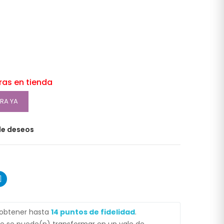
oras en tienda
RA YA
 de deseos
 obtener hasta
14
puntos de fidelidad
.