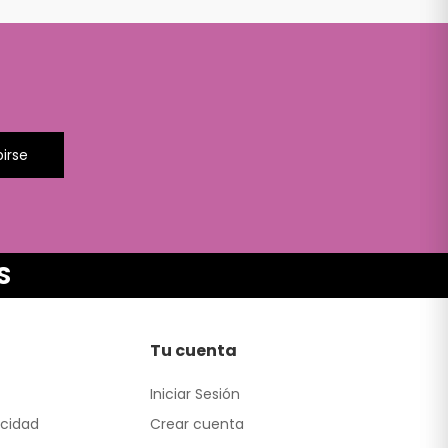
birse
S
Tu cuenta
Iniciar Sesión
acidad
Crear cuenta