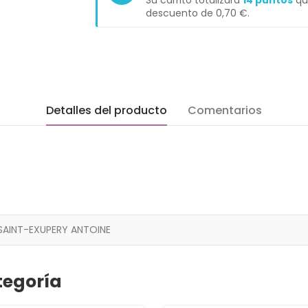
Su carrito totalizará
14
puntos
qu
descuento de
0,70 €
.
Detalles del producto
Comentarios
SAINT-EXUPERY ANTOINE
tegoría