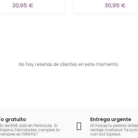
30,95 €
30,95 €
No hay reseñas de clientes en este momento.
ío gratuito
Entrega urgente
tir de 60€ solo en Península. Si
iSi haces tu pedido antes
Riojano, Felicidades, compres lo
recibes mañana! Te lo
compres es !GRATIS
!
con GLS Express.