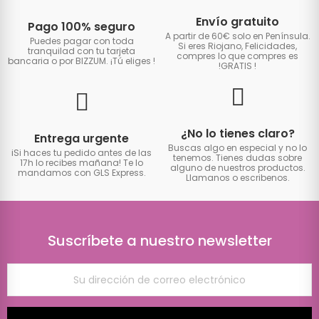
Envío gratuito
Pago 100% seguro
A partir de 60€ solo en Península.
Puedes pagar con toda
Si eres Riojano, Felicidades,
tranquilad con tu tarjeta
compres lo que compres es
bancaria o por BIZZUM. ¡Tú eliges
!
!GRATIS
!
¿No lo tienes claro?
Entrega urgente
Buscas algo en especial y no lo
iSi haces tu pedido antes de las
tenemos. Tienes dudas sobre
17h lo recibes mañana! Te lo
alguno de nuestros productos.
mandamos con GLS Express.
Llamanos o escribenos.
Suscríbete a nuestro newsletter