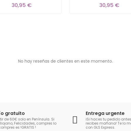
30,95 €
30,95 €
No hay reseñas de clientes en este momento.
ío gratuito
Entrega urgente
tir de 60€ solo en Península. Si
iSi haces tu pedido antes
Riojano, Felicidades, compres lo
recibes mañana! Te lo
compres es !GRATIS
!
con GLS Express.