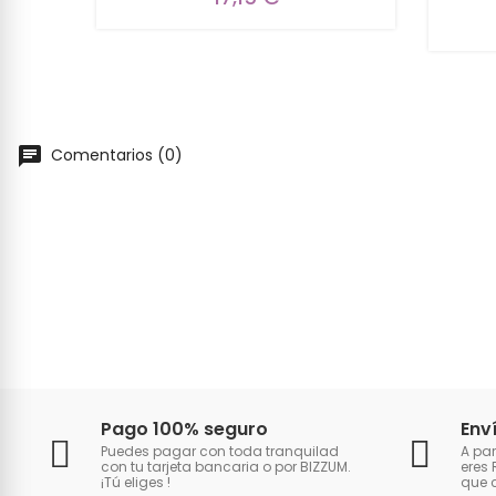
Comentarios (0)
Pago 100% seguro
Env
Puedes pagar con toda tranquilad
A par
con tu tarjeta bancaria o por BIZZUM.
eres 
¡Tú eliges
!
que 