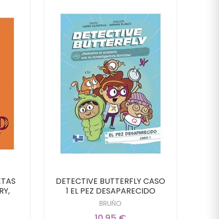
ETAS
DETECTIVE BUTTERFLY CASO
DET
RY,
1 EL PEZ DESAPARECIDO
2 E
BRUÑO
10,95 €