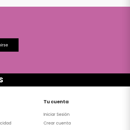
birse
S
Tu cuenta
Iniciar Sesión
acidad
Crear cuenta