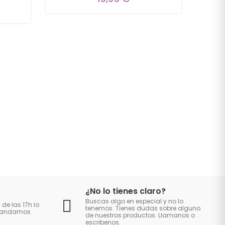
¿No lo tienes claro?
Buscas algo en especial y no lo
 de las 17h lo
tenemos. Tienes dudas sobre alguno
 mandamos
de nuestros productos. Llamanos o
escribenos.