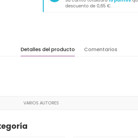
Su carrito totalizará
13
puntos
que
descuento de
0,65 €
.
Detalles del producto
Comentarios
VARIOS AUTORES
tegoría