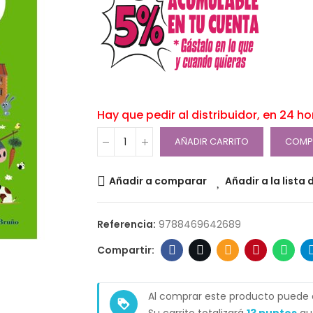
Hay que pedir al distribuidor, en 24 h
AÑADIR CARRITO
COMP
Añadir a comparar
Añadir a la lista
Referencia:
9788469642689
Al comprar este producto puede
loyalty