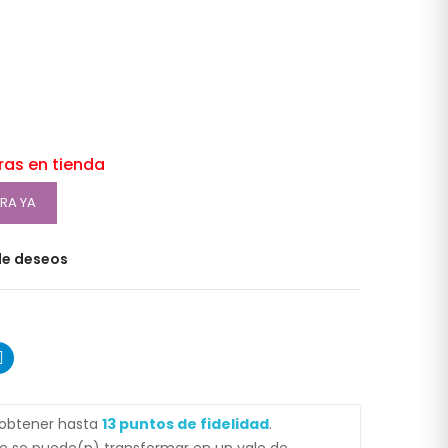
oras en tienda
RA YA
 de deseos
 obtener hasta
13
puntos de fidelidad
.