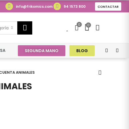
info@frikomics.com
94 1573 800
CONTACTAR
0
0
0
goría
ESA
SEGUNDA MANO
BLOG
 CUENTA ANIMALES
NIMALES