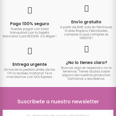
Envío gratuito
Pago 100% seguro
A partir de 60€ solo en Península.
Puedes pagar con toda
Si eres Riojano, Felicidades,
tranquilad con tu tarjeta
compres lo que compres es
bancaria o por BIZZUM. ¡Tú eliges
!
!GRATIS
!
¿No lo tienes claro?
Entrega urgente
Buscas algo en especial y no lo
iSi haces tu pedido antes de las
tenemos. Tienes dudas sobre
17h lo recibes mañana! Te lo
alguno de nuestros productos.
mandamos con GLS Express.
Llamanos o escribenos.
Suscríbete a nuestro newsletter