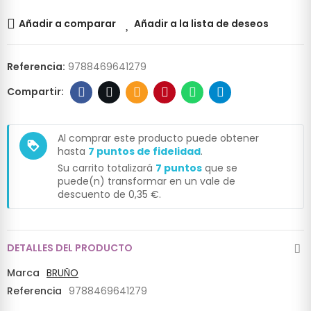
Añadir a comparar
Añadir a la lista de deseos
Referencia:
9788469641279
Al comprar este producto puede obtener
loyalty
hasta
7
puntos de fidelidad
.
Su carrito totalizará
7
puntos
que se
puede(n) transformar en un vale de
descuento de
0,35 €
.
DETALLES DEL PRODUCTO
Marca
BRUÑO
Referencia
9788469641279