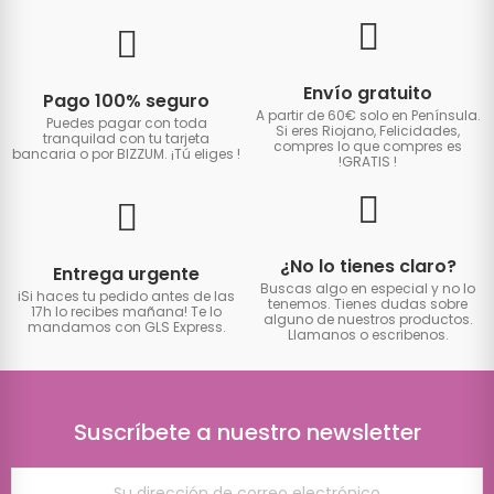
Envío gratuito
Pago 100% seguro
A partir de 60€ solo en Península.
Puedes pagar con toda
Si eres Riojano, Felicidades,
tranquilad con tu tarjeta
compres lo que compres es
bancaria o por BIZZUM. ¡Tú eliges
!
!GRATIS
!
¿No lo tienes claro?
Entrega urgente
Buscas algo en especial y no lo
iSi haces tu pedido antes de las
tenemos. Tienes dudas sobre
17h lo recibes mañana! Te lo
alguno de nuestros productos.
mandamos con GLS Express.
Llamanos o escribenos.
Suscríbete a nuestro newsletter