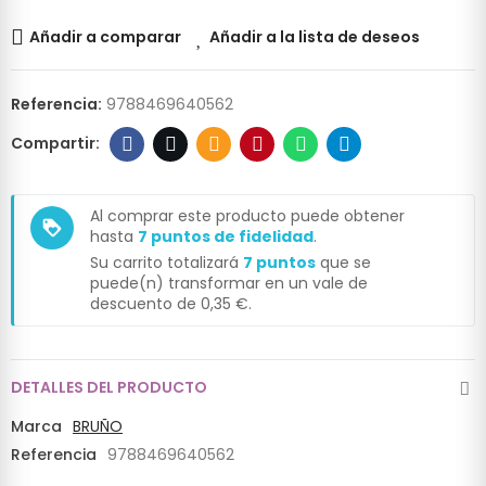
Añadir a comparar
Añadir a la lista de deseos
Referencia:
9788469640562
Al comprar este producto puede obtener
loyalty
hasta
7
puntos de fidelidad
.
Su carrito totalizará
7
puntos
que se
puede(n) transformar en un vale de
descuento de
0,35 €
.
DETALLES DEL PRODUCTO
Marca
BRUÑO
Referencia
9788469640562