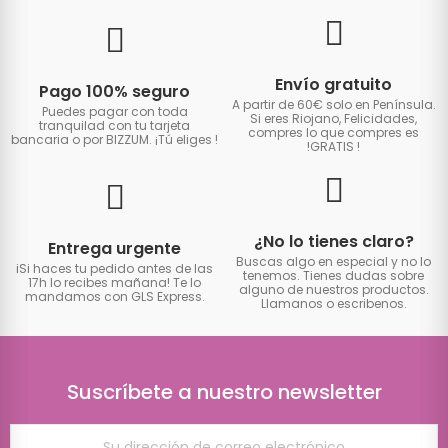
Envío gratuito
Pago 100% seguro
A partir de 60€ solo en Península.
Puedes pagar con toda
Si eres Riojano, Felicidades,
tranquilad con tu tarjeta
compres lo que compres es
bancaria o por BIZZUM. ¡Tú eliges
!
!GRATIS
!
¿No lo tienes claro?
Entrega urgente
Buscas algo en especial y no lo
iSi haces tu pedido antes de las
tenemos. Tienes dudas sobre
17h lo recibes mañana! Te lo
alguno de nuestros productos.
mandamos con GLS Express.
Llamanos o escribenos.
Suscríbete a nuestro newsletter