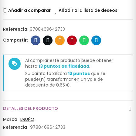
Añadir a comparar
Añadir a la lista de deseos
Referencia:
9788469642733
Al comprar este producto puede obtener
loyalty
hasta
13
puntos de fidelidad
.
Su carrito totalizará
13
puntos
que se
puede(n) transformar en un vale de
descuento de
0,65 €
.
DETALLES DEL PRODUCTO
Marca
BRUÑO
Referencia
9788469642733