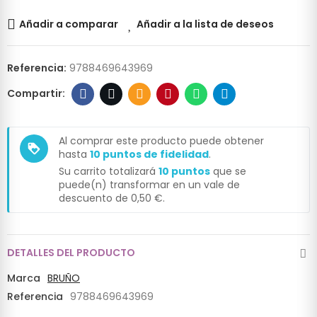
Añadir a comparar
Añadir a la lista de deseos
Referencia:
9788469643969
Al comprar este producto puede obtener
loyalty
hasta
10
puntos de fidelidad
.
Su carrito totalizará
10
puntos
que se
puede(n) transformar en un vale de
descuento de
0,50 €
.
DETALLES DEL PRODUCTO
Marca
BRUÑO
Referencia
9788469643969