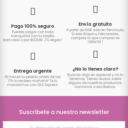
Envío gratuito
Pago 100% seguro
A partir de 60€ solo en Península.
Puedes pagar con toda
Si eres Riojano, Felicidades,
tranquilad con tu tarjeta
compres lo que compres es
bancaria o por BIZZUM. ¡Tú eliges
!
!GRATIS
!
¿No lo tienes claro?
Entrega urgente
Buscas algo en especial y no lo
iSi haces tu pedido antes de las
tenemos. Tienes dudas sobre
17h lo recibes mañana! Te lo
alguno de nuestros productos.
mandamos con GLS Express.
Llamanos o escribenos.
Suscríbete a nuestro newsletter