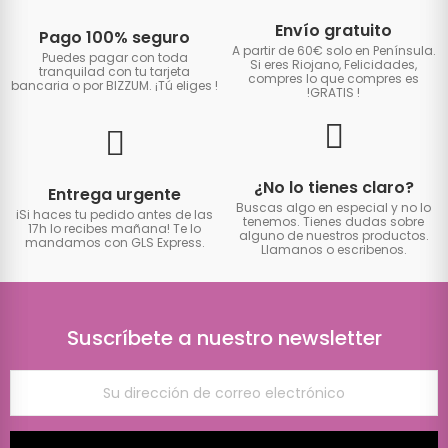
Envío gratuito
Pago 100% seguro
A partir de 60€ solo en Península.
Puedes pagar con toda
Si eres Riojano, Felicidades,
tranquilad con tu tarjeta
compres lo que compres es
bancaria o por BIZZUM. ¡Tú eliges
!
!GRATIS
!
¿No lo tienes claro?
Entrega urgente
Buscas algo en especial y no lo
iSi haces tu pedido antes de las
tenemos. Tienes dudas sobre
17h lo recibes mañana! Te lo
alguno de nuestros productos.
mandamos con GLS Express.
Llamanos o escribenos.
Suscríbete a nuestro newsletter