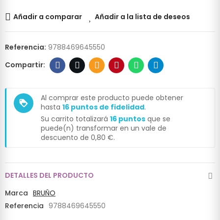
Añadir a comparar
Añadir a la lista de deseos
Referencia:
9788469645550
Al comprar este producto puede obtener
loyalty
hasta
16
puntos de fidelidad
.
Su carrito totalizará
16
puntos
que se
puede(n) transformar en un vale de
descuento de
0,80 €
.
DETALLES DEL PRODUCTO
Marca
BRUÑO
Referencia
9788469645550