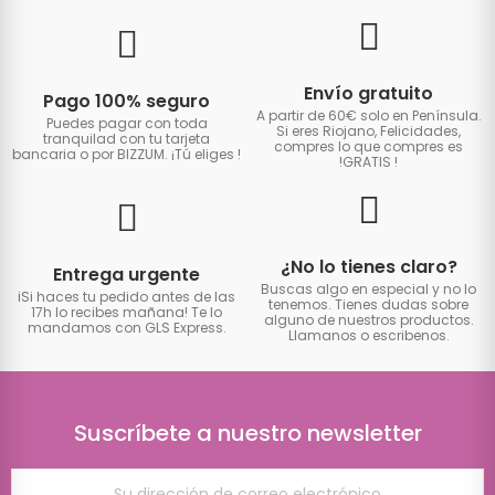
Envío gratuito
Pago 100% seguro
A partir de 60€ solo en Península.
Puedes pagar con toda
Si eres Riojano, Felicidades,
tranquilad con tu tarjeta
compres lo que compres es
bancaria o por BIZZUM. ¡Tú eliges
!
!GRATIS
!
¿No lo tienes claro?
Entrega urgente
Buscas algo en especial y no lo
iSi haces tu pedido antes de las
tenemos. Tienes dudas sobre
17h lo recibes mañana! Te lo
alguno de nuestros productos.
mandamos con GLS Express.
Llamanos o escribenos.
Suscríbete a nuestro newsletter