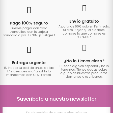
Envío gratuito
Pago 100% seguro
A partir de 60€ solo en Península.
Puedes pagar con toda
Si eres Riojano, Felicidades,
tranquilad con tu tarjeta
compres lo que compres es
bancaria o por BIZZUM. ¡Tú eliges
!
!GRATIS
!
¿No lo tienes claro?
Entrega urgente
Buscas algo en especial y no lo
iSi haces tu pedido antes de las
tenemos. Tienes dudas sobre
17h lo recibes mañana! Te lo
alguno de nuestros productos.
mandamos con GLS Express.
Llamanos o escribenos.
Suscríbete a nuestro newsletter