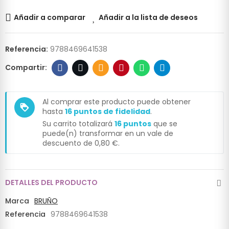
Añadir a comparar
Añadir a la lista de deseos
Referencia:
9788469641538
Al comprar este producto puede obtener
loyalty
hasta
16
puntos de fidelidad
.
Su carrito totalizará
16
puntos
que se
puede(n) transformar en un vale de
descuento de
0,80 €
.
DETALLES DEL PRODUCTO
Marca
BRUÑO
Referencia
9788469641538