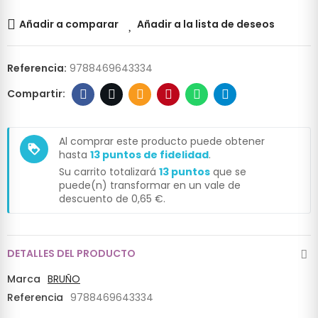
Añadir a comparar
Añadir a la lista de deseos
Referencia:
9788469643334
Al comprar este producto puede obtener
loyalty
hasta
13
puntos de fidelidad
.
Su carrito totalizará
13
puntos
que se
puede(n) transformar en un vale de
descuento de
0,65 €
.
DETALLES DEL PRODUCTO
Marca
BRUÑO
Referencia
9788469643334