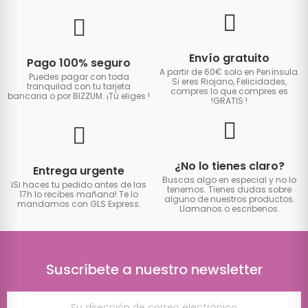
Envío gratuito
Pago 100% seguro
A partir de 60€ solo en Península.
Puedes pagar con toda
Si eres Riojano, Felicidades,
tranquilad con tu tarjeta
compres lo que compres es
bancaria o por BIZZUM. ¡Tú eliges
!
!GRATIS
!
¿No lo tienes claro?
Entrega urgente
Buscas algo en especial y no lo
iSi haces tu pedido antes de las
tenemos. Tienes dudas sobre
17h lo recibes mañana! Te lo
alguno de nuestros productos.
mandamos con GLS Express.
Llamanos o escribenos.
Suscríbete a nuestro newsletter