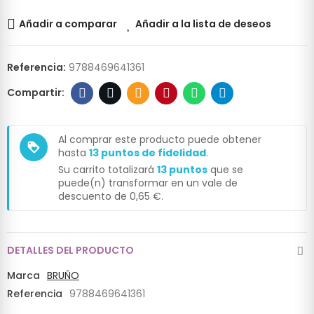
Añadir a comparar
Añadir a la lista de deseos
Referencia:
9788469641361
Al comprar este producto puede obtener
loyalty
hasta
13
puntos de fidelidad
.
Su carrito totalizará
13
puntos
que se
puede(n) transformar en un vale de
descuento de
0,65 €
.
DETALLES DEL PRODUCTO
Marca
BRUÑO
Referencia
9788469641361