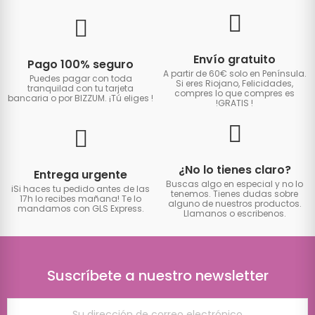
Envío gratuito
Pago 100% seguro
A partir de 60€ solo en Península.
Puedes pagar con toda
Si eres Riojano, Felicidades,
tranquilad con tu tarjeta
compres lo que compres es
bancaria o por BIZZUM. ¡Tú eliges
!
!GRATIS
!
¿No lo tienes claro?
Entrega urgente
Buscas algo en especial y no lo
iSi haces tu pedido antes de las
tenemos. Tienes dudas sobre
17h lo recibes mañana! Te lo
alguno de nuestros productos.
mandamos con GLS Express.
Llamanos o escribenos.
Suscríbete a nuestro newsletter