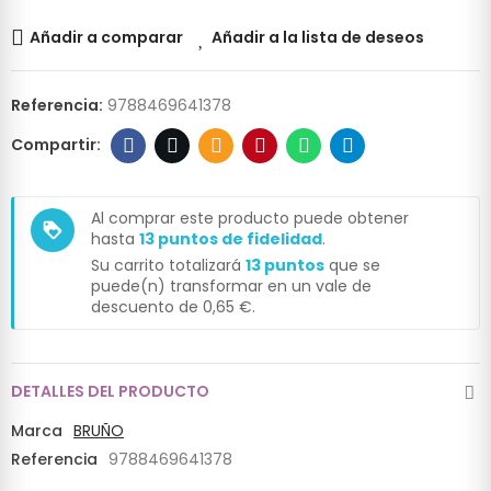
Añadir a comparar
Añadir a la lista de deseos
Referencia:
9788469641378
Al comprar este producto puede obtener
loyalty
hasta
13
puntos de fidelidad
.
Su carrito totalizará
13
puntos
que se
puede(n) transformar en un vale de
descuento de
0,65 €
.
DETALLES DEL PRODUCTO
Marca
BRUÑO
Referencia
9788469641378