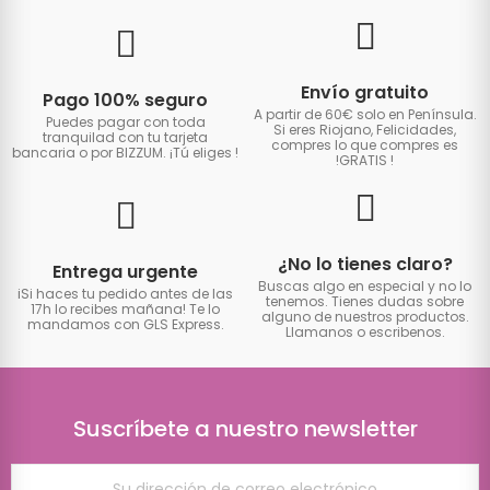
Envío gratuito
Pago 100% seguro
A partir de 60€ solo en Península.
Puedes pagar con toda
Si eres Riojano, Felicidades,
tranquilad con tu tarjeta
compres lo que compres es
bancaria o por BIZZUM. ¡Tú eliges
!
!GRATIS
!
¿No lo tienes claro?
Entrega urgente
Buscas algo en especial y no lo
iSi haces tu pedido antes de las
tenemos. Tienes dudas sobre
17h lo recibes mañana! Te lo
alguno de nuestros productos.
mandamos con GLS Express.
Llamanos o escribenos.
Suscríbete a nuestro newsletter