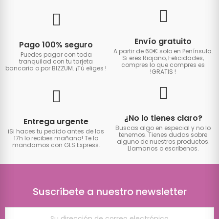
Envío gratuito
Pago 100% seguro
A partir de 60€ solo en Península.
Puedes pagar con toda
Si eres Riojano, Felicidades,
tranquilad con tu tarjeta
compres lo que compres es
bancaria o por BIZZUM. ¡Tú eliges
!
!GRATIS
!
¿No lo tienes claro?
Entrega urgente
Buscas algo en especial y no lo
iSi haces tu pedido antes de las
tenemos. Tienes dudas sobre
17h lo recibes mañana! Te lo
alguno de nuestros productos.
mandamos con GLS Express.
Llamanos o escribenos.
Suscríbete a nuestro newsletter