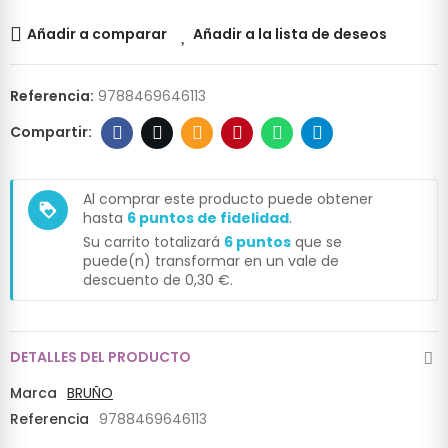
Añadir a comparar
Añadir a la lista de deseos
Referencia:
9788469646113
Al comprar este producto puede obtener
loyalty
hasta
6
puntos de fidelidad
.
Su carrito totalizará
6
puntos
que se
puede(n) transformar en un vale de
descuento de
0,30 €
.
DETALLES DEL PRODUCTO
Marca
BRUÑO
Referencia
9788469646113