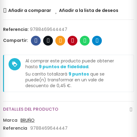
Añadir a comparar
Añadir a la lista de deseos
Referencia:
9788469644447
Al comprar este producto puede obtener
loyalty
hasta
9
puntos de fidelidad
.
Su carrito totalizará
9
puntos
que se
puede(n) transformar en un vale de
descuento de
0,45 €
.
DETALLES DEL PRODUCTO
Marca
BRUÑO
Referencia
9788469644447