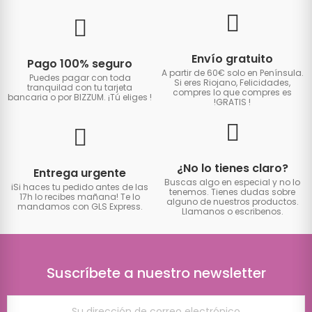
Envío gratuito
Pago 100% seguro
A partir de 60€ solo en Península.
Puedes pagar con toda
Si eres Riojano, Felicidades,
tranquilad con tu tarjeta
compres lo que compres es
bancaria o por BIZZUM. ¡Tú eliges
!
!GRATIS
!
¿No lo tienes claro?
Entrega urgente
Buscas algo en especial y no lo
iSi haces tu pedido antes de las
tenemos. Tienes dudas sobre
17h lo recibes mañana! Te lo
alguno de nuestros productos.
mandamos con GLS Express.
Llamanos o escribenos.
Suscríbete a nuestro newsletter