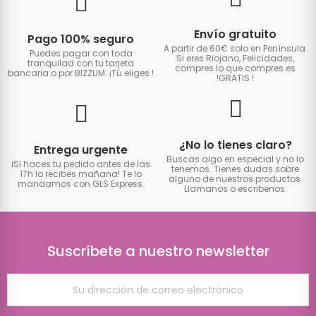
Envío gratuito
Pago 100% seguro
A partir de 60€ solo en Península.
Puedes pagar con toda
Si eres Riojano, Felicidades,
tranquilad con tu tarjeta
compres lo que compres es
bancaria o por BIZZUM. ¡Tú eliges
!
!GRATIS
!
¿No lo tienes claro?
Entrega urgente
Buscas algo en especial y no lo
iSi haces tu pedido antes de las
tenemos. Tienes dudas sobre
17h lo recibes mañana! Te lo
alguno de nuestros productos.
mandamos con GLS Express.
Llamanos o escribenos.
Suscríbete a nuestro newsletter