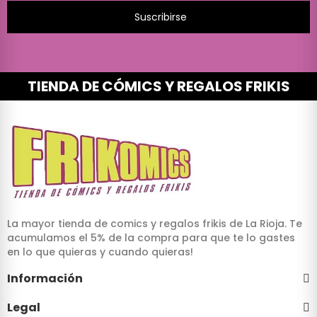
Suscribirse
TIENDA DE CÓMICS Y REGALOS FRIKIS
La mayor tienda de comics y regalos frikis de La Rioja. Te
acumulamos el 5% de la compra para que te lo gastes
en lo que quieras y cuando quieras!
Información
Legal