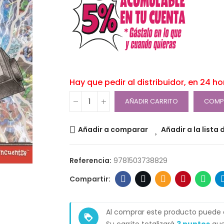
Hay que pedir al distribuidor, en 24 h
AÑADIR CARRITO
COMP
Añadir a comparar
Añadir a la lista
Referencia:
9781503738829
Al comprar este producto puede
loyalty