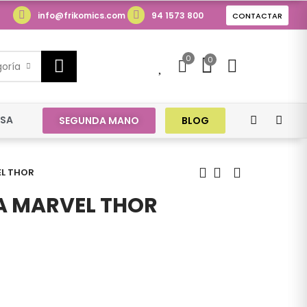
info@frikomics.com
94 1573 800
CONTACTAR
0
0
0
goría
ESA
SEGUNDA MANO
BLOG
EL THOR
A MARVEL THOR