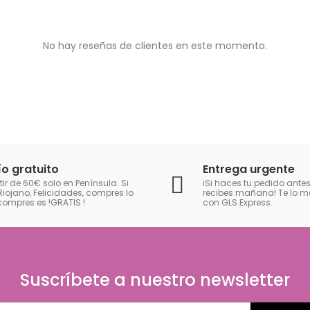
No hay reseñas de clientes en este momento.
ío gratuito
Entrega urgente
tir de 60€ solo en Península. Si
iSi haces tu pedido antes
Riojano, Felicidades, compres lo
recibes mañana! Te lo
compres es !GRATIS
!
con GLS Express.
Suscríbete a nuestro newsletter