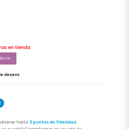
oras en tienda
RA YA
 de deseos
 obtener hasta
3
puntos de fidelidad
.