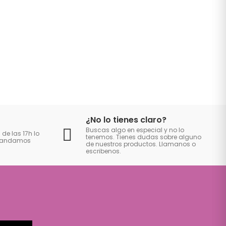
¿No lo tienes claro?
Buscas algo en especial y no lo
 de las 17h lo
tenemos. Tienes dudas sobre alguno
 mandamos
de nuestros productos. Llamanos o
escribenos.