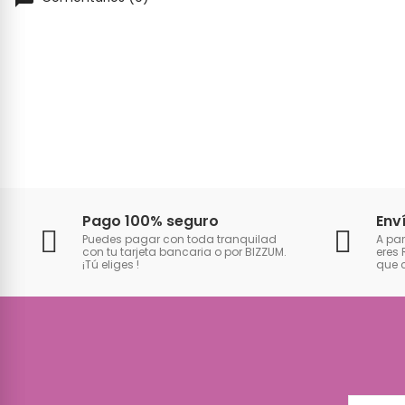
Pago 100% seguro
Env
Puedes pagar con toda tranquilad
A par
con tu tarjeta bancaria o por BIZZUM.
eres 
¡Tú eliges
!
que 