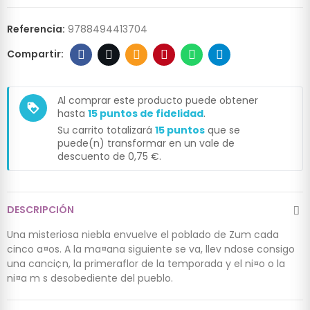
Referencia:
9788494413704
Al comprar este producto puede obtener
loyalty
hasta
15
puntos de fidelidad
.
Su carrito totalizará
15
puntos
que se
puede(n) transformar en un vale de
descuento de
0,75 €
.
DESCRIPCIÓN
Una misteriosa niebla envuelve el poblado de Zum cada
cinco a¤os. A la ma¤ana siguiente se va, llev ndose consigo
una canci¢n, la primeraflor de la temporada y el ni¤o o la
ni¤a m s desobediente del pueblo.