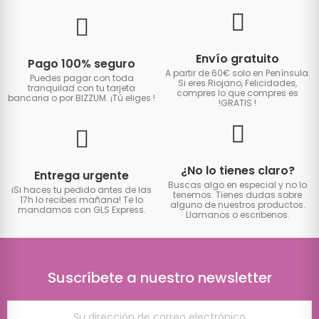
Envío gratuito
Pago 100% seguro
A partir de 60€ solo en Península.
Puedes pagar con toda
Si eres Riojano, Felicidades,
tranquilad con tu tarjeta
compres lo que compres es
bancaria o por BIZZUM. ¡Tú eliges
!
!GRATIS
!
¿No lo tienes claro?
Entrega urgente
Buscas algo en especial y no lo
iSi haces tu pedido antes de las
tenemos. Tienes dudas sobre
17h lo recibes mañana! Te lo
alguno de nuestros productos.
mandamos con GLS Express.
Llamanos o escribenos.
Suscríbete a nuestro newsletter