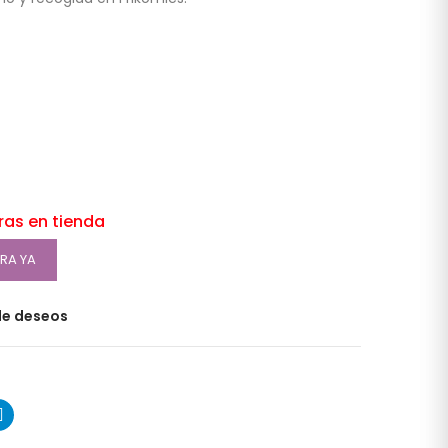
oras en tienda
RA YA
 de deseos