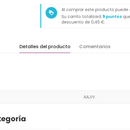
Al comprar este producto puede
loyalty
Su carrito totalizará
9
puntos
que
descuento de
0,45 €
.
Detalles del producto
Comentarios
AA,VV
tegoría