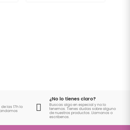
¿No lo tienes claro?
Buscas algo en especial y no lo
 de las 17h lo
tenemos. Tienes dudas sobre alguno
 mandamos
de nuestros productos. Llamanos o
escribenos.