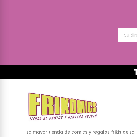
La mayor tienda de comics y regalos frikis de La