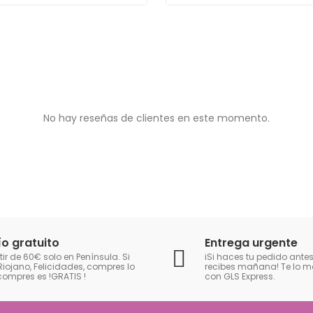
No hay reseñas de clientes en este momento.
ío gratuito
Entrega urgente
tir de 60€ solo en Península. Si
iSi haces tu pedido antes
Riojano, Felicidades, compres lo
recibes mañana! Te lo
compres es !GRATIS
!
con GLS Express.