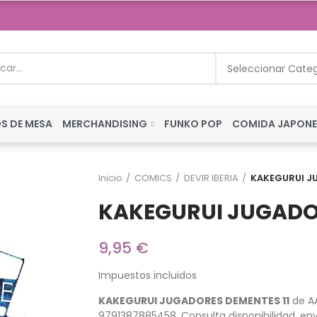
Seleccionar Cate
S DE MESA
MERCHANDISING
FUNKO POP
COMIDA JAPON
Inicio
COMICS
DEVIR IBERIA
KAKEGURUI J
KAKEGURUI JUGADOR
9,95 €
Impuestos incluidos
KAKEGURUI JUGADORES DEMENTES 11
de AA
9791387885458. Consulta disponibilidad, env