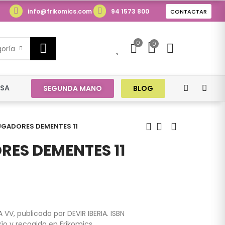
info@frikomics.com
94 1573 800
CONTACTAR
0
0
0
goría
ESA
SEGUNDA MANO
BLOG
UGADORES DEMENTES 11
ES DEMENTES 11
 VV, publicado por DEVIR IBERIA. ISBN
ío y recogida en Frikomics.