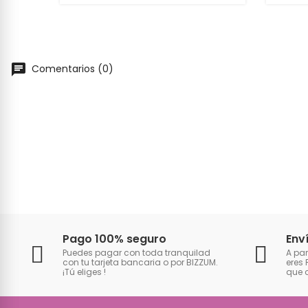
Comentarios (0)
Pago 100% seguro
Env
Puedes pagar con toda tranquilad
A par
con tu tarjeta bancaria o por BIZZUM.
eres 
¡Tú eliges
!
que 