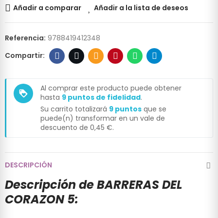
Añadir a comparar
Añadir a la lista de deseos
Referencia:
9788419412348
Al comprar este producto puede obtener
loyalty
hasta
9
puntos de fidelidad
.
Su carrito totalizará
9
puntos
que se
puede(n) transformar en un vale de
descuento de
0,45 €
.
DESCRIPCIÓN
Descripción de BARRERAS DEL
CORAZON 5: