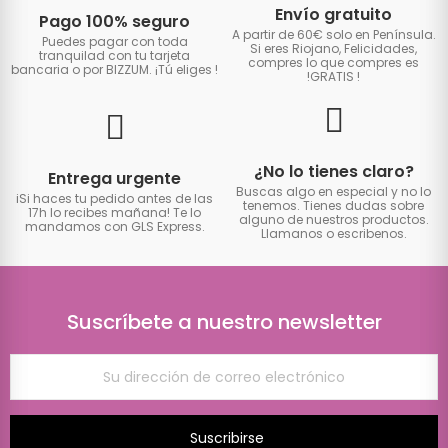
Envío gratuito
Pago 100% seguro
A partir de 60€ solo en Península.
Puedes pagar con toda
Si eres Riojano, Felicidades,
tranquilad con tu tarjeta
compres lo que compres es
bancaria o por BIZZUM. ¡Tú eliges
!
!GRATIS
!
¿No lo tienes claro?
Entrega urgente
Buscas algo en especial y no lo
iSi haces tu pedido antes de las
tenemos. Tienes dudas sobre
17h lo recibes mañana! Te lo
alguno de nuestros productos.
mandamos con GLS Express.
Llamanos o escribenos.
Suscríbete a nuestro newsletter
Suscribirse