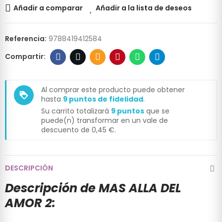
Añadir a comparar
Añadir a la lista de deseos
Referencia:
9788419412584
Al comprar este producto puede obtener
loyalty
hasta
9
puntos de fidelidad
.
Su carrito totalizará
9
puntos
que se
puede(n) transformar en un vale de
descuento de
0,45 €
.
DESCRIPCIÓN
Descripción de MAS ALLA DEL
AMOR 2: