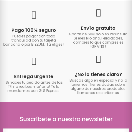
Envío gratuito
Pago 100% seguro
A partir de 60€ solo en Península.
Puedes pagar con toda
Si eres Riojano, Felicidades,
tranquilad con tu tarjeta
compres lo que compres es
bancaria o por BIZZUM. ¡Tú eliges
!
!GRATIS
!
¿No lo tienes claro?
Entrega urgente
Buscas algo en especial y no lo
iSi haces tu pedido antes de las
tenemos. Tienes dudas sobre
17h lo recibes mañana! Te lo
alguno de nuestros productos.
mandamos con GLS Express.
Llamanos o escribenos.
Suscríbete a nuestro newsletter