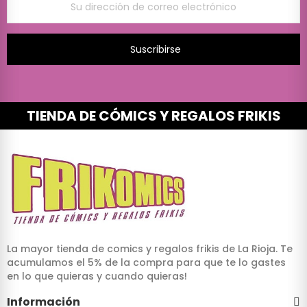
Suscribirse
TIENDA DE CÓMICS Y REGALOS FRIKIS
La mayor tienda de comics y regalos frikis de La Rioja. Te
acumulamos el 5% de la compra para que te lo gastes
en lo que quieras y cuando quieras!
Información