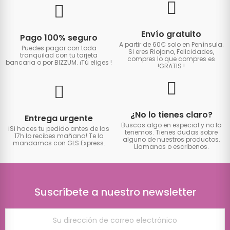
Envío gratuito
Pago 100% seguro
A partir de 60€ solo en Península.
Puedes pagar con toda
Si eres Riojano, Felicidades,
tranquilad con tu tarjeta
compres lo que compres es
bancaria o por BIZZUM. ¡Tú eliges
!
!GRATIS
!
¿No lo tienes claro?
Entrega urgente
Buscas algo en especial y no lo
iSi haces tu pedido antes de las
tenemos. Tienes dudas sobre
17h lo recibes mañana! Te lo
alguno de nuestros productos.
mandamos con GLS Express.
Llamanos o escribenos.
Suscríbete a nuestro newsletter