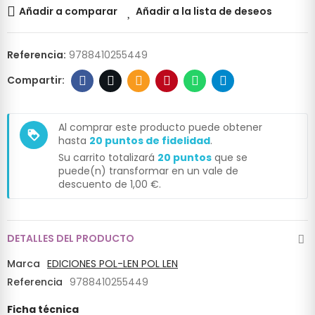
Añadir a comparar
Añadir a la lista de deseos
Referencia:
9788410255449
Al comprar este producto puede obtener
loyalty
hasta
20
puntos de fidelidad
.
Su carrito totalizará
20
puntos
que se
puede(n) transformar en un vale de
descuento de
1,00 €
.
DETALLES DEL PRODUCTO
Marca
EDICIONES POL-LEN POL LEN
Referencia
9788410255449
Ficha técnica