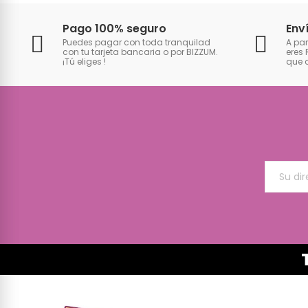
Pago 100% seguro
Env
Puedes pagar con toda tranquilad
A par
con tu tarjeta bancaria o por BIZZUM.
eres 
¡Tú eliges
!
que 