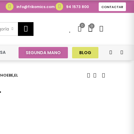
info@frikomics.com
94 1573 800
CONTACTAR
0
0
0
goría
ESA
SEGUNDA MANO
BLOG
PHOEBE,EL
L