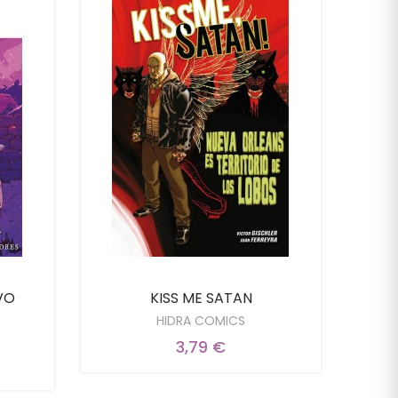
VO
KISS ME SATAN
HIDRA COMICS
3,79 €