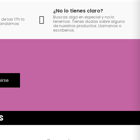
¿No lo tienes claro?
Buscas algo en especial y no lo
 de las 17h lo
tenemos. Tienes dudas sobre alguno
 mandamos
de nuestros productos. Llamanos o
escribenos.
birse
S