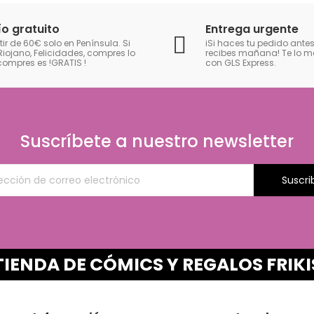
ío gratuito
Entrega urgente
tir de 60€ solo en Península. Si
iSi haces tu pedido antes
Riojano, Felicidades, compres lo
recibes mañana! Te lo
compres es !GRATIS
!
con GLS Express.
Suscríbete a nuestro newsletter
Suscri
TIENDA DE CÓMICS Y REGALOS FRIKI