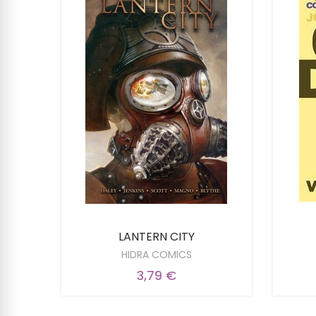
HA
LANTERN CITY
HIDRA COMICS
3,79 €