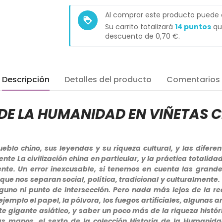
Al comprar este producto puede
loyalty
Su carrito totalizará
14
puntos
qu
descuento de
0,70 €
.
Descripción
Detalles del producto
Comentarios
 DE LA HUMANIDAD EN VIÑETAS C
ueblo chino, sus leyendas y su riqueza cultural, y las dife
nte La civilización china en particular, y la práctica totalidad
nte. Un error inexcusable, si tenemos en cuenta las grand
que nos separan social, política, tradicional y culturalmente.
lguno ni punto de intersección. Pero nada más lejos de la re
mplo el papel, la pólvora, los fuegos artificiales, algunas ar
te gigante asiático, y saber un poco más de la riqueza histó
as manos, el sexto de la colección Historia de la Humanid