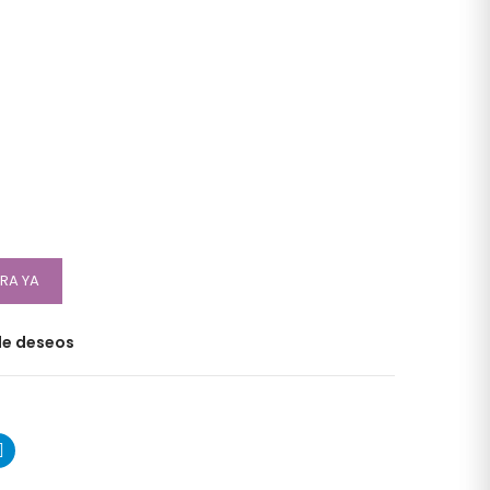
RA YA
 de deseos