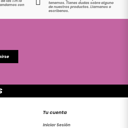
de las 17h lo
tenemos. Tienes dudas sobre alguno
 mandamos con
de nuestros productos. Llamanos o
escribenos.
birse
S
Tu cuenta
Iniciar Sesión