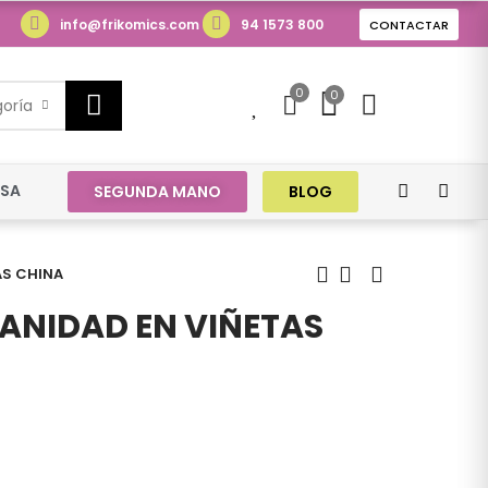
info@frikomics.com
94 1573 800
CONTACTAR
0
0
0
goría
ESA
SEGUNDA MANO
BLOG
AS CHINA
MANIDAD EN VIÑETAS