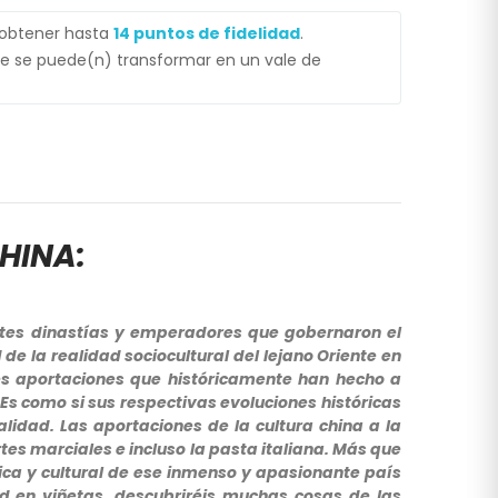
 obtener hasta
14
puntos de fidelidad
.
e se puede(n) transformar en un vale de
HINA:
rentes dinastías y emperadores que gobernaron el
 de la realidad sociocultural del lejano Oriente en
es aportaciones que históricamente han hecho a
 Es como si sus respectivas evoluciones históricas
alidad. Las aportaciones de la cultura china a la
tes marciales e incluso la pasta italiana. Más que
rica y cultural de ese inmenso y apasionante país
ad en viñetas, descubriréis muchas cosas de las