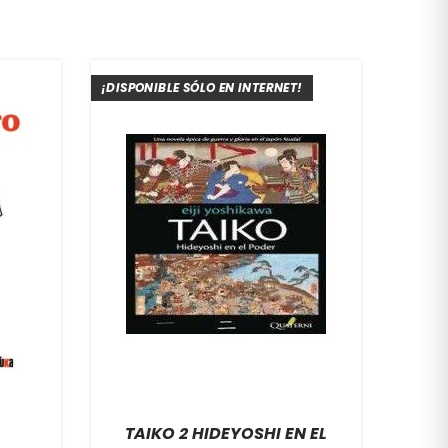
¡DISPONIBLE SÓLO EN INTERNET!
TAIKO 2 HIDEYOSHI EN EL
E