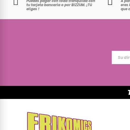
Puedes pagar con toda tranquilad con
A par
tu tarjeta bancaria o por BIZZUM. ¡Tú
eres 
eliges
!
que 