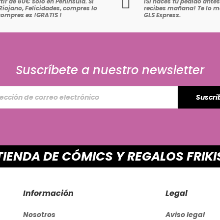
tir de 60€ solo en Península. Si
iSi haces tu pedido antes 
Riojano, Felicidades, compres lo
recibes mañana! Te lo
compres es !GRATIS
!
GLS Express.
Suscríbete a nuestro newsletter
Suscri
TIENDA DE CÓMICS Y REGALOS FRIKI
Información
Legal
Nosotros
Aviso legal