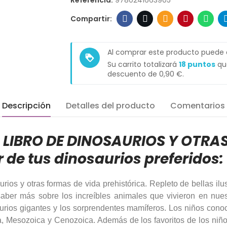
Referencia:
9780241663905
Al comprar este producto puede
loyalty
Su carrito totalizará
18
puntos
que
descuento de
0,90 €
.
Descripción
Detalles del producto
Comentarios
R LIBRO DE DINOSAURIOS Y OTRA
 de tus dinosaurios preferidos:
ios y otras formas de vida prehistórica. Repleto de bellas ilustr
 saber más sobre los increíbles animales que vivieron en nue
saurios gigantes y los sorprendentes mamíferos. Los niños con
ca, Mesozoica y Cenozoica. Además de los favoritos de los niño