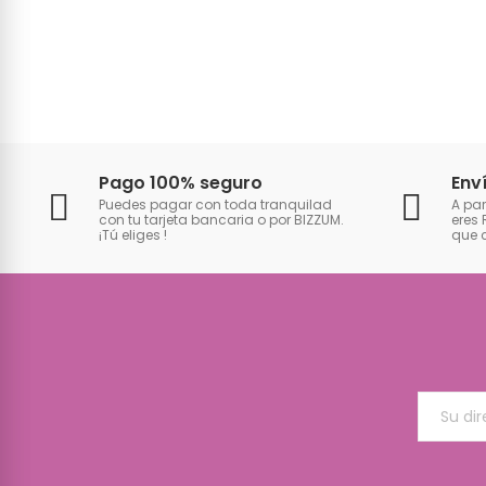
Pago 100% seguro
Env
Puedes pagar con toda tranquilad
A par
con tu tarjeta bancaria o por BIZZUM.
eres 
¡Tú eliges
!
que 