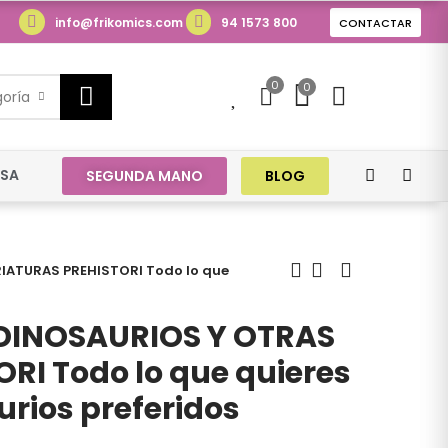
info@frikomics.com
94 1573 800
CONTACTAR
0
0
0
goría
ESA
SEGUNDA MANO
BLOG
RIATURAS PREHISTORI Todo lo que
 DINOSAURIOS Y OTRAS
RI Todo lo que quieres
urios preferidos