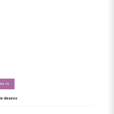
RA YA
 de deseos