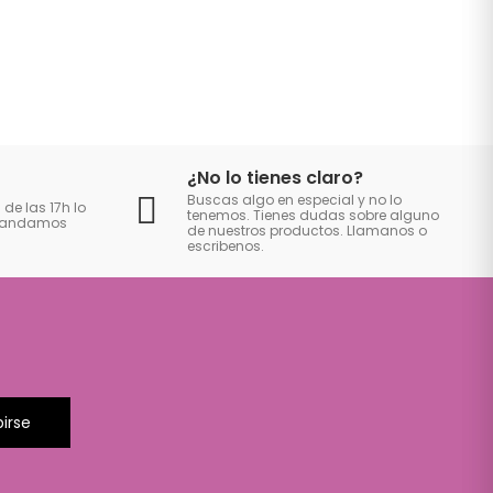
¿No lo tienes claro?
Buscas algo en especial y no lo
 de las 17h lo
tenemos. Tienes dudas sobre alguno
 mandamos
de nuestros productos. Llamanos o
escribenos.
birse