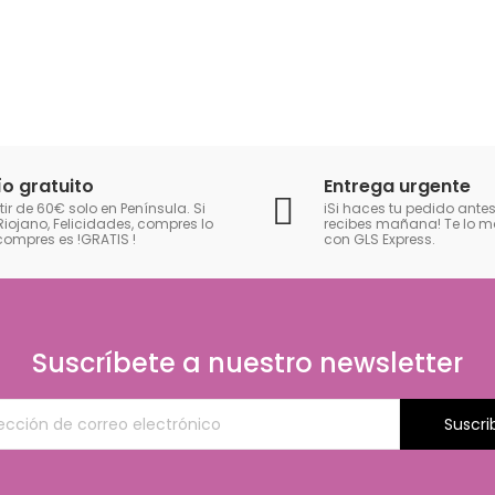
ío gratuito
Entrega urgente
tir de 60€ solo en Península. Si
iSi haces tu pedido antes
Riojano, Felicidades, compres lo
recibes mañana! Te lo
compres es !GRATIS
!
con GLS Express.
Suscríbete a nuestro newsletter
Suscri