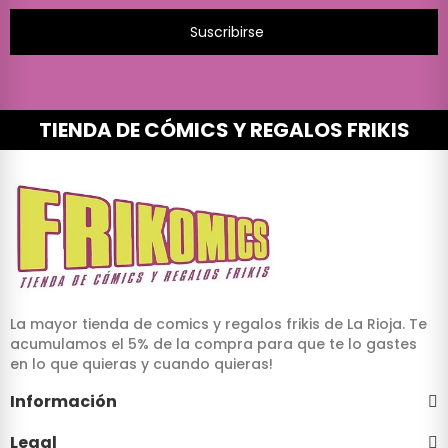
Suscribirse
TIENDA DE CÓMICS Y REGALOS FRIKIS
La mayor tienda de comics y regalos frikis de La Rioja. Te
acumulamos el 5% de la compra para que te lo gastes
en lo que quieras y cuando quieras!
Información
Legal