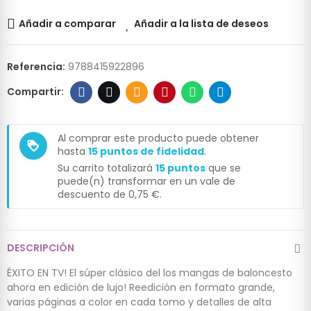
Añadir a comparar
Añadir a la lista de deseos
Referencia:
9788415922896
Al comprar este producto puede obtener
loyalty
hasta
15
puntos de fidelidad
.
Su carrito totalizará
15
puntos
que se
puede(n) transformar en un vale de
descuento de
0,75 €
.
DESCRIPCIÓN
ÉXITO EN TV! El súper clásico del los mangas de baloncesto
ahora en edición de lujo! Reedición en formato grande,
varias páginas a color en cada tomo y detalles de alta