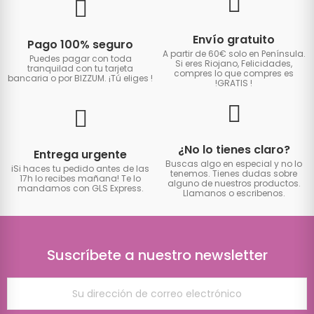
Envío gratuito
Pago 100% seguro
A partir de 60€ solo en Península.
Puedes pagar con toda
Si eres Riojano, Felicidades,
tranquilad con tu tarjeta
compres lo que compres es
bancaria o por BIZZUM. ¡Tú eliges
!
!GRATIS
!
¿No lo tienes claro?
Entrega urgente
Buscas algo en especial y no lo
iSi haces tu pedido antes de las
tenemos. Tienes dudas sobre
17h lo recibes mañana! Te lo
alguno de nuestros productos.
mandamos con GLS Express.
Llamanos o escribenos.
Suscríbete a nuestro newsletter