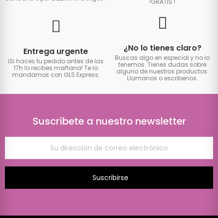
!GRATIS
!
¿No lo tienes claro?
Entrega urgente
Buscas algo en especial y no lo
iSi haces tu pedido antes de las
tenemos. Tienes dudas sobre
17h lo recibes mañana! Te lo
alguno de nuestros productos.
mandamos con GLS Express.
Llamanos o escribenos.
Suscríbete a nuestro newsletter
Suscribirse