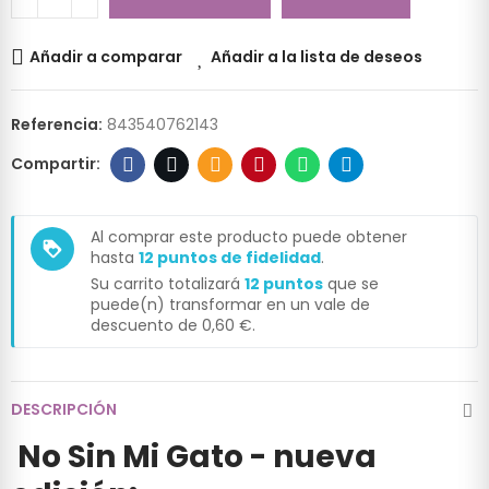
Añadir a comparar
Añadir a la lista de deseos
Referencia:
843540762143
Al comprar este producto puede obtener
loyalty
hasta
12
puntos de fidelidad
.
Su carrito totalizará
12
puntos
que se
puede(n) transformar en un vale de
descuento de
0,60 €
.
DESCRIPCIÓN
No Sin Mi Gato - nueva