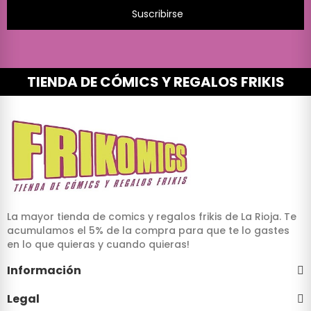
Suscribirse
TIENDA DE CÓMICS Y REGALOS FRIKIS
La mayor tienda de comics y regalos frikis de La Rioja. Te
acumulamos el 5% de la compra para que te lo gastes
en lo que quieras y cuando quieras!
Información
Legal