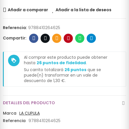
Añadir a comparar
Añadir a la lista de deseos
Referencia:
9788410264625
Al comprar este producto puede obtener
loyalty
hasta
26
puntos de fidelidad
.
Su carrito totalizará
26
puntos
que se
puede(n) transformar en un vale de
descuento de
1,30 €
.
DETALLES DEL PRODUCTO
Marca
LA CUPULA
Referencia
9788410264625