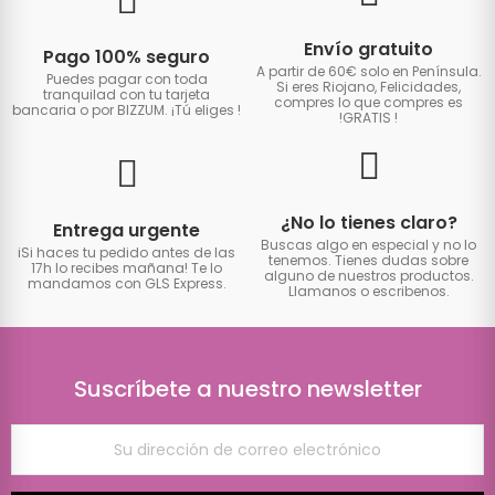
Envío gratuito
Pago 100% seguro
A partir de 60€ solo en Península.
Puedes pagar con toda
Si eres Riojano, Felicidades,
tranquilad con tu tarjeta
compres lo que compres es
bancaria o por BIZZUM. ¡Tú eliges
!
!GRATIS
!
¿No lo tienes claro?
Entrega urgente
Buscas algo en especial y no lo
iSi haces tu pedido antes de las
tenemos. Tienes dudas sobre
17h lo recibes mañana! Te lo
alguno de nuestros productos.
mandamos con GLS Express.
Llamanos o escribenos.
Suscríbete a nuestro newsletter