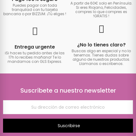
A partir de 60€ solo en Península.
Puedes pagar con toda
Si eres Riojano, Felicidades,
tranquilad con tu tarjeta
compres lo que compres es
bancaria o por BIZZUM. ¡Tú eliges
!
!GRATIS
!
¿No lo tienes claro?
Entrega urgente
Buscas algo en especial y no lo
iSi haces tu pedido antes de las
tenemos. Tienes dudas sobre
17h lo recibes mañana! Te lo
alguno de nuestros productos.
mandamos con GLS Express.
Llamanos o escribenos.
Suscríbete a nuestro newsletter
Suscribirse