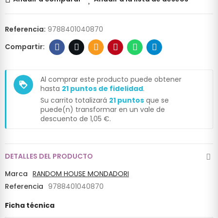
Referencia:
9788401040870
Al comprar este producto puede obtener
loyalty
hasta
21
puntos de fidelidad
.
Su carrito totalizará
21
puntos
que se
puede(n) transformar en un vale de
descuento de
1,05 €
.
DETALLES DEL PRODUCTO
Marca
RANDOM HOUSE MONDADORI
Referencia
9788401040870
Ficha técnica