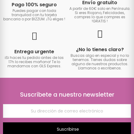
Envío gratuito
Pago 100% seguro
A partir de 60€ solo en Península.
Puedes pagar con toda
Si eres Riojano, Felicidades,
tranquilad con tu tarjeta
compres lo que compres es
bancaria o por BIZZUM. ¡Tú eliges
!
!GRATIS
!
¿No lo tienes claro?
Entrega urgente
Buscas algo en especial y no lo
iSi haces tu pedido antes de las
tenemos. Tienes dudas sobre
17h lo recibes mañana! Te lo
alguno de nuestros productos.
mandamos con GLS Express.
Llamanos o escribenos.
Suscríbete a nuestro newsletter
Suscribirse