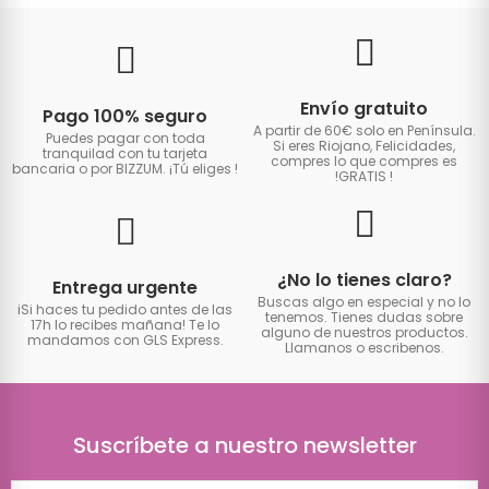
Envío gratuito
Pago 100% seguro
A partir de 60€ solo en Península.
Puedes pagar con toda
Si eres Riojano, Felicidades,
tranquilad con tu tarjeta
compres lo que compres es
bancaria o por BIZZUM. ¡Tú eliges
!
!GRATIS
!
¿No lo tienes claro?
Entrega urgente
Buscas algo en especial y no lo
iSi haces tu pedido antes de las
tenemos. Tienes dudas sobre
17h lo recibes mañana! Te lo
alguno de nuestros productos.
mandamos con GLS Express.
Llamanos o escribenos.
Suscríbete a nuestro newsletter