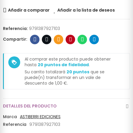
Añadir a comparar
Añadir a la lista de deseos
Referencia:
9791387927103
Al comprar este producto puede obtener
loyalty
hasta
20
puntos de fidelidad
.
Su carrito totalizará
20
puntos
que se
puede(n) transformar en un vale de
descuento de
1,00 €
.
DETALLES DEL PRODUCTO
Marca
ASTIBERRI EDICIONES
Referencia
9791387927103