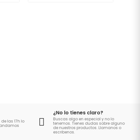
¿No lo tienes claro?
Buscas algo en especial y no lo
 de las 17h lo
tenemos. Tienes dudas sobre alguno
 mandamos
de nuestros productos. Llamanos o
escribenos.