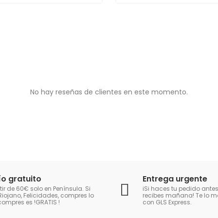
No hay reseñas de clientes en este momento.
ío gratuito
Entrega urgente
tir de 60€ solo en Península. Si
iSi haces tu pedido antes
Riojano, Felicidades, compres lo
recibes mañana! Te lo
compres es !GRATIS
!
con GLS Express.