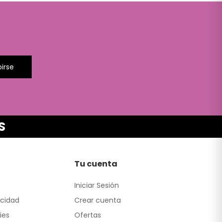
birse
S
Tu cuenta
Iniciar Sesión
acidad
Crear cuenta
ies
Ofertas