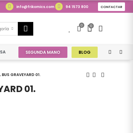
info@frikomics.com
94 1573 800
CONTACTAR
0
0
0
goría
ESA
SEGUNDA MANO
BLOG
 BUS GRAVEYARD 01.
ARD 01.