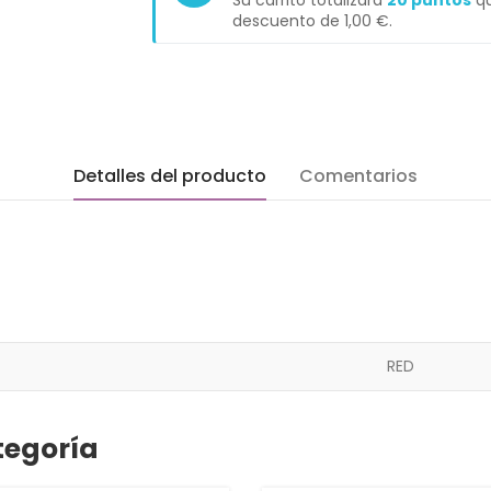
Su carrito totalizará
20
puntos
qu
descuento de
1,00 €
.
Detalles del producto
Comentarios
RED
tegoría