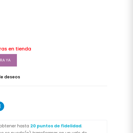
oras en tienda
RA YA
 de deseos
 obtener hasta
20
puntos de fidelidad
.