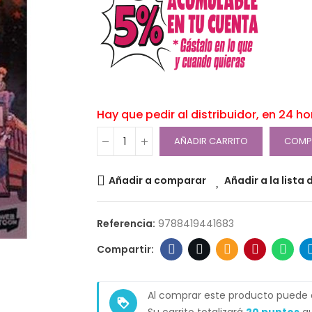
Hay que pedir al distribuidor, en 24 h
AÑADIR CARRITO
COMP
Añadir a comparar
Añadir a la lista
Referencia:
9788419441683
Al comprar este producto puede
loyalty