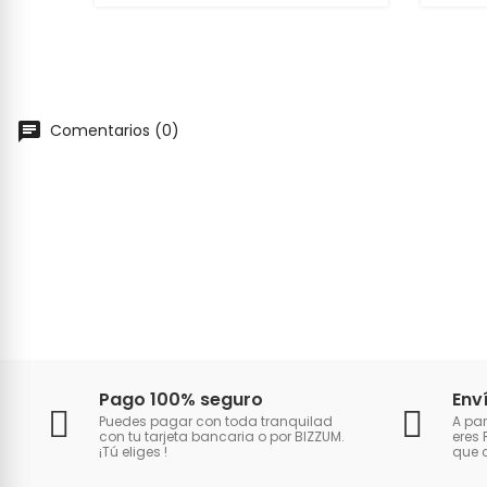
Comentarios (0)
Pago 100% seguro
Env
Puedes pagar con toda tranquilad
A par
con tu tarjeta bancaria o por BIZZUM.
eres 
¡Tú eliges
!
que 