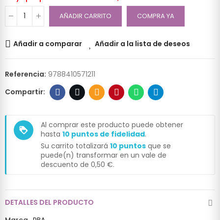
AÑADIR CARRITO
COMPRA YA
Añadir a comparar
Añadir a la lista de deseos
Referencia:
9788410571211
Al comprar este producto puede obtener
loyalty
hasta
10
puntos de fidelidad
.
Su carrito totalizará
10
puntos
que se
puede(n) transformar en un vale de
descuento de
0,50 €
.
DETALLES DEL PRODUCTO
Marca
RBA