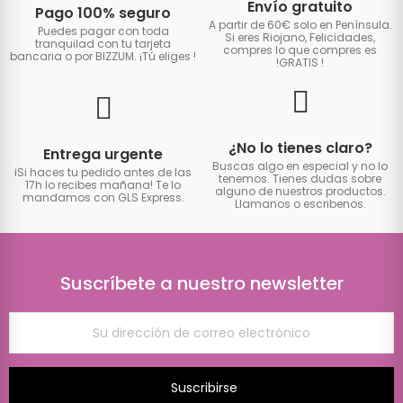
Envío gratuito
Pago 100% seguro
A partir de 60€ solo en Península.
Puedes pagar con toda
Si eres Riojano, Felicidades,
tranquilad con tu tarjeta
compres lo que compres es
bancaria o por BIZZUM. ¡Tú eliges
!
!GRATIS
!
¿No lo tienes claro?
Entrega urgente
Buscas algo en especial y no lo
iSi haces tu pedido antes de las
tenemos. Tienes dudas sobre
17h lo recibes mañana! Te lo
alguno de nuestros productos.
mandamos con GLS Express.
Llamanos o escribenos.
Suscríbete a nuestro newsletter
Suscribirse