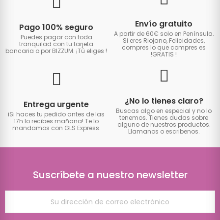
Envío gratuito
Pago 100% seguro
A partir de 60€ solo en Península.
Puedes pagar con toda
Si eres Riojano, Felicidades,
tranquilad con tu tarjeta
compres lo que compres es
bancaria o por BIZZUM. ¡Tú eliges
!
!GRATIS
!
¿No lo tienes claro?
Entrega urgente
Buscas algo en especial y no lo
iSi haces tu pedido antes de las
tenemos. Tienes dudas sobre
17h lo recibes mañana! Te lo
alguno de nuestros productos.
mandamos con GLS Express.
Llamanos o escribenos.
Suscríbete a nuestro newsletter