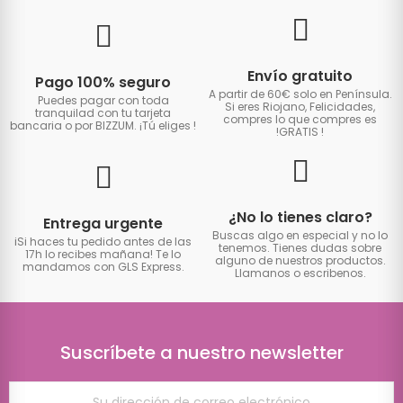
Envío gratuito
Pago 100% seguro
A partir de 60€ solo en Península.
Puedes pagar con toda
Si eres Riojano, Felicidades,
tranquilad con tu tarjeta
compres lo que compres es
bancaria o por BIZZUM. ¡Tú eliges
!
!GRATIS
!
¿No lo tienes claro?
Entrega urgente
Buscas algo en especial y no lo
iSi haces tu pedido antes de las
tenemos. Tienes dudas sobre
17h lo recibes mañana! Te lo
alguno de nuestros productos.
mandamos con GLS Express.
Llamanos o escribenos.
Suscríbete a nuestro newsletter