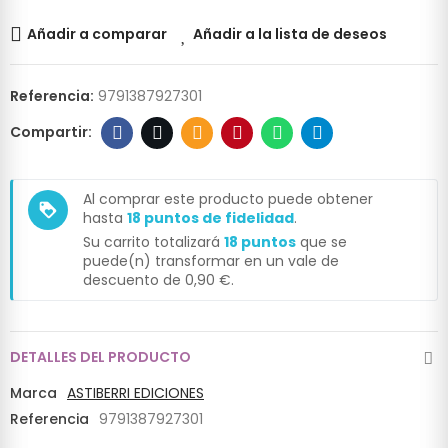
Añadir a comparar
Añadir a la lista de deseos
Referencia:
9791387927301
Al comprar este producto puede obtener
loyalty
hasta
18
puntos de fidelidad
.
Su carrito totalizará
18
puntos
que se
puede(n) transformar en un vale de
descuento de
0,90 €
.
DETALLES DEL PRODUCTO
Marca
ASTIBERRI EDICIONES
Referencia
9791387927301