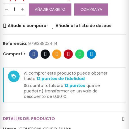
AÑADIR CARRITO
COMPRA YA
Añadir a comparar
Añadir a la lista de deseos
Referencia:
9791388034114
Al comprar este producto puede obtener
loyalty
hasta
12
puntos de fidelidad
.
Su carrito totalizará
12
puntos
que se
puede(n) transformar en un vale de
descuento de
0,60 €
.
DETALLES DEL PRODUCTO
Marca
COMERCIAL GRUPO ANAYA