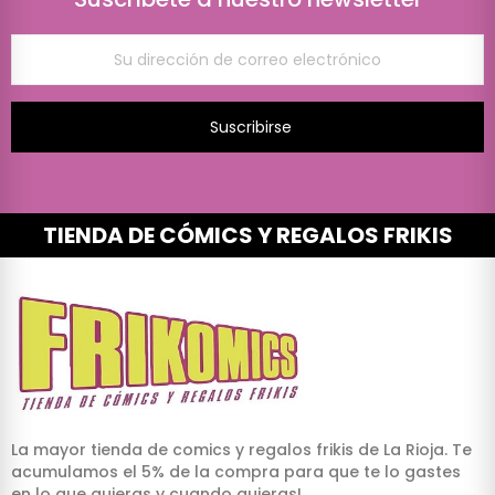
Suscribirse
TIENDA DE CÓMICS Y REGALOS FRIKIS
La mayor tienda de comics y regalos frikis de La Rioja. Te
acumulamos el 5% de la compra para que te lo gastes
en lo que quieras y cuando quieras!