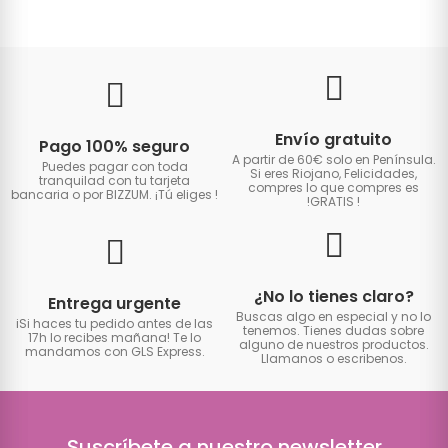
Envío gratuito
Pago 100% seguro
A partir de 60€ solo en Península.
Puedes pagar con toda
Si eres Riojano, Felicidades,
tranquilad con tu tarjeta
compres lo que compres es
bancaria o por BIZZUM. ¡Tú eliges
!
!GRATIS
!
¿No lo tienes claro?
Entrega urgente
Buscas algo en especial y no lo
iSi haces tu pedido antes de las
tenemos. Tienes dudas sobre
17h lo recibes mañana! Te lo
alguno de nuestros productos.
mandamos con GLS Express.
Llamanos o escribenos.
Suscríbete a nuestro newsletter