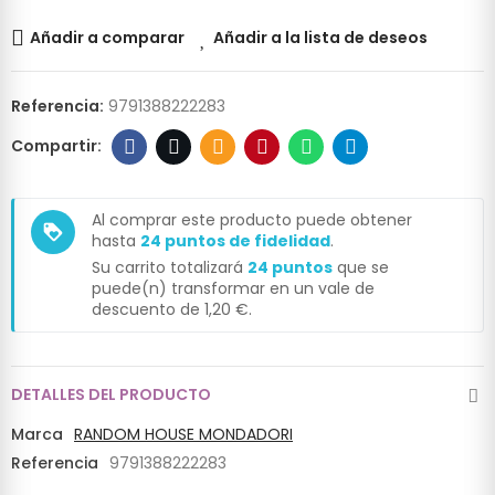
Añadir a comparar
Añadir a la lista de deseos
Referencia:
9791388222283
Al comprar este producto puede obtener
loyalty
hasta
24
puntos de fidelidad
.
Su carrito totalizará
24
puntos
que se
puede(n) transformar en un vale de
descuento de
1,20 €
.
DETALLES DEL PRODUCTO
Marca
RANDOM HOUSE MONDADORI
Referencia
9791388222283