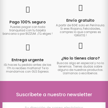
Envío gratuito
Pago 100% seguro
A partir de 60€ solo en Península.
Puedes pagar con toda
Si eres Riojano, Felicidades,
tranquilad con tu tarjeta
compres lo que compres es
bancaria o por BIZZUM. ¡Tú eliges
!
!GRATIS
!
¿No lo tienes claro?
Entrega urgente
Buscas algo en especial y no lo
iSi haces tu pedido antes de las
tenemos. Tienes dudas sobre
17h lo recibes mañana! Te lo
alguno de nuestros productos.
mandamos con GLS Express.
Llamanos o escribenos.
Suscríbete a nuestro newsletter