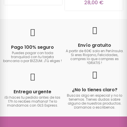
28,00 €
Envío gratuito
Pago 100% seguro
A partir de 60€ solo en Península.
Puedes pagar con toda
Si eres Riojano, Felicidades,
tranquilad con tu tarjeta
compres lo que compres es
bancaria o por BIZZUM. ¡Tú eliges
!
!GRATIS
!
¿No lo tienes claro?
Entrega urgente
Buscas algo en especial y no lo
iSi haces tu pedido antes de las
tenemos. Tienes dudas sobre
17h lo recibes mañana! Te lo
alguno de nuestros productos.
mandamos con GLS Express.
Llamanos o escribenos.