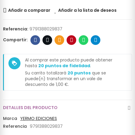
Añadir a comparar
Añadir a la lista de deseos
Referencia:
9791388029837
Al comprar este producto puede obtener
loyalty
hasta
20
puntos de fidelidad
.
Su carrito totalizará
20
puntos
que se
puede(n) transformar en un vale de
descuento de
1,00 €
.
DETALLES DEL PRODUCTO
Marca
YERMO EDICIONES
Referencia
9791388029837