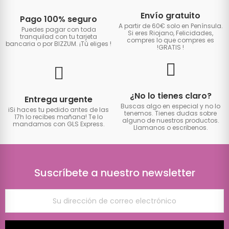
Envío gratuito
Pago 100% seguro
A partir de 60€ solo en Península.
Puedes pagar con toda
Si eres Riojano, Felicidades,
tranquilad con tu tarjeta
compres lo que compres es
bancaria o por BIZZUM. ¡Tú eliges
!
!GRATIS
!
¿No lo tienes claro?
Entrega urgente
Buscas algo en especial y no lo
iSi haces tu pedido antes de las
tenemos. Tienes dudas sobre
17h lo recibes mañana! Te lo
alguno de nuestros productos.
mandamos con GLS Express.
Llamanos o escribenos.
Suscríbete a nuestro newsletter