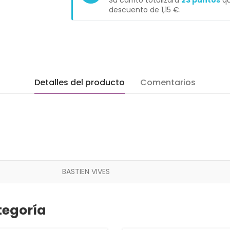
Su carrito totalizará
23
puntos
qu
descuento de
1,15 €
.
Detalles del producto
Comentarios
BASTIEN VIVES
tegoría