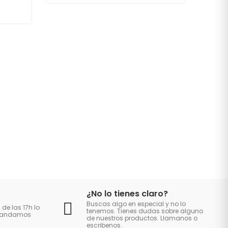
¿No lo tienes claro?
Buscas algo en especial y no lo
 de las 17h lo
tenemos. Tienes dudas sobre alguno
 mandamos
de nuestros productos. Llamanos o
escribenos.