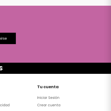
birse
S
Tu cuenta
Iniciar Sesión
acidad
Crear cuenta