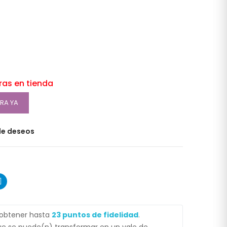
oras en tienda
RA YA
 de deseos
 obtener hasta
23
puntos de fidelidad
.