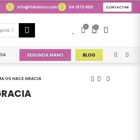
info@frikomics.com
94 1573 800
CONTACTAR
0
0
0
goría
ESA
SEGUNDA MANO
BLOG
MA OS HACE GRACIA
GRACIA