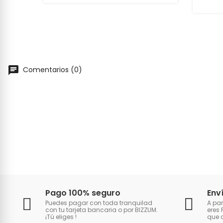
Comentarios (0)
Pago 100% seguro
Env
Puedes pagar con toda tranquilad
A par
con tu tarjeta bancaria o por BIZZUM.
eres 
¡Tú eliges
!
que 