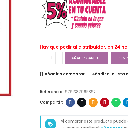
Hay que pedir al distribuidor, en 24 h
AÑADIR CARRITO
COMP
Añadir a comparar
Añadir a la lista
Referencia:
9791387995362
Al comprar este producto puede
loyalty