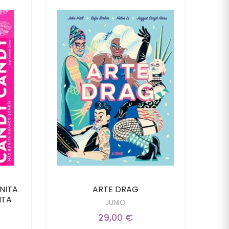
NITA
ARTE DRAG
EL 
NTA
JUNIO
29,00 €