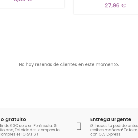
27,96 €
No hay reseñas de clientes en este momento.
ío gratuito
Entrega urgente
tir de 60€ solo en Península. Si
iSi haces tu pedido antes
Riojano, Felicidades, compres lo
recibes mañana! Te lo
compres es !GRATIS
!
con GLS Express.