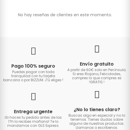
No hay reseñas de clientes en este momento.
Envío gratuito
Pago 100% seguro
A partir de 60€ solo en Península.
Puedes pagar con toda
Si eres Riojano, Felicidades,
tranquilad con tu tarjeta
compres lo que compres es
bancaria o por BIZZUM. ¡Tú eliges
!
!GRATIS
!
¿No lo tienes claro?
Entrega urgente
Buscas algo en especial y no lo
iSi haces tu pedido antes de las
tenemos. Tienes dudas sobre
17h lo recibes mañana! Te lo
alguno de nuestros productos.
mandamos con GLS Express.
Llamanos o escribenos.