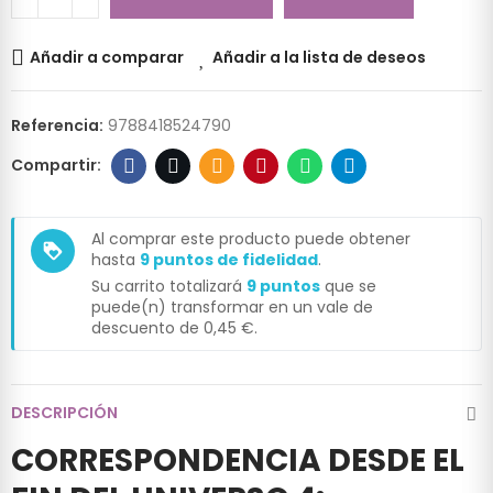
Añadir a comparar
Añadir a la lista de deseos
Referencia:
9788418524790
Al comprar este producto puede obtener
loyalty
hasta
9
puntos de fidelidad
.
Su carrito totalizará
9
puntos
que se
puede(n) transformar en un vale de
descuento de
0,45 €
.
DESCRIPCIÓN
CORRESPONDENCIA DESDE EL