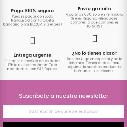
Envío gratuito
Pago 100% seguro
A partir de 60€ solo en Península.
Puedes pagar con toda
Si eres Riojano, Felicidades,
tranquilad con tu tarjeta
compres lo que compres es
bancaria o por BIZZUM. ¡Tú eliges
!
!GRATIS
!
¿No lo tienes claro?
Entrega urgente
Buscas algo en especial y no lo
iSi haces tu pedido antes de las
tenemos. Tienes dudas sobre
17h lo recibes mañana! Te lo
alguno de nuestros productos.
mandamos con GLS Express.
Llamanos o escribenos.
Suscríbete a nuestro newsletter