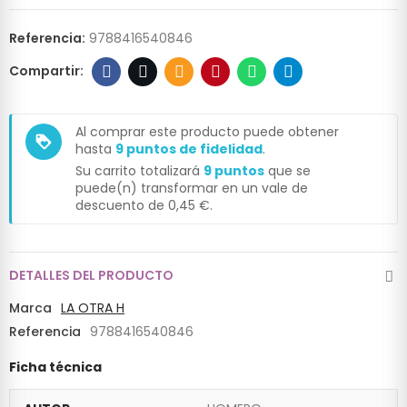
Referencia:
9788416540846
Al comprar este producto puede obtener
loyalty
hasta
9
puntos de fidelidad
.
Su carrito totalizará
9
puntos
que se
puede(n) transformar en un vale de
descuento de
0,45 €
.
DETALLES DEL PRODUCTO
Marca
LA OTRA H
Referencia
9788416540846
Ficha técnica