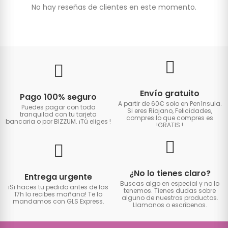
No hay reseñas de clientes en este momento.
Envío gratuito
Pago 100% seguro
A partir de 60€ solo en Península.
Puedes pagar con toda
Si eres Riojano, Felicidades,
tranquilad con tu tarjeta
compres lo que compres es
bancaria o por BIZZUM. ¡Tú eliges
!
!GRATIS
!
¿No lo tienes claro?
Entrega urgente
Buscas algo en especial y no lo
iSi haces tu pedido antes de las
tenemos. Tienes dudas sobre
17h lo recibes mañana! Te lo
alguno de nuestros productos.
mandamos con GLS Express.
Llamanos o escribenos.