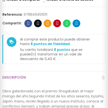
Referencia:
9788494511011
Al comprar este producto puede obtener
loyalty
hasta
8
puntos de fidelidad
.
Su carrito totalizará
8
puntos
que se
puede(n) transformar en un vale de
descuento de
0,40 €
.
DESCRIPCIÓN
Obra galardonada con el premio Shogakukan al mejor
manga del año.Segunda mitad de los años sesenta, Kyûshû,
Japón. Kaoru, recién llegado a un nuevo instituto, conoce al
conflictivo Sentarô, y traban amistad gracias al jazz. Al