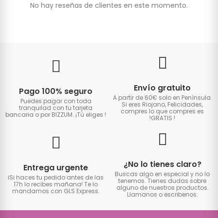
No hay reseñas de clientes en este momento.
Envío gratuito
Pago 100% seguro
A partir de 60€ solo en Península.
Puedes pagar con toda
Si eres Riojano, Felicidades,
tranquilad con tu tarjeta
compres lo que compres es
bancaria o por BIZZUM. ¡Tú eliges
!
!GRATIS
!
¿No lo tienes claro?
Entrega urgente
Buscas algo en especial y no lo
iSi haces tu pedido antes de las
tenemos. Tienes dudas sobre
17h lo recibes mañana! Te lo
alguno de nuestros productos.
mandamos con GLS Express.
Llamanos o escribenos.