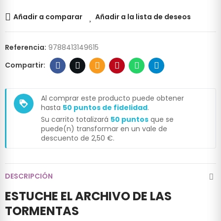
Añadir a comparar
Añadir a la lista de deseos
Referencia:
9788413149615
Al comprar este producto puede obtener
loyalty
hasta
50
puntos de fidelidad
.
Su carrito totalizará
50
puntos
que se
puede(n) transformar en un vale de
descuento de
2,50 €
.
DESCRIPCIÓN
ESTUCHE EL ARCHIVO DE LAS
TORMENTAS